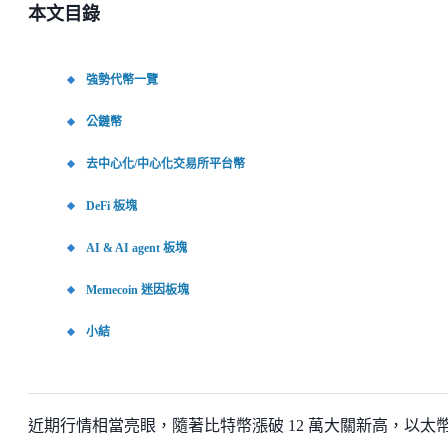
本文目錄
強勢代幣一覽
公鏈幣
去中心化/中心化交易所平台幣
DeFi 板塊
AI & AI agent 板塊
Memecoin 迷因板塊
小結
近期行情相當亮眼，隨著比特幣漲破 12 萬大關新高，以太