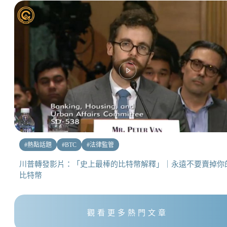
#
熱點話題
#
BTC
#
法律監管
川普轉發影片：「史上最棒的比特幣解釋」｜永遠不要賣掉你
比特幣
觀看更多熱門文章