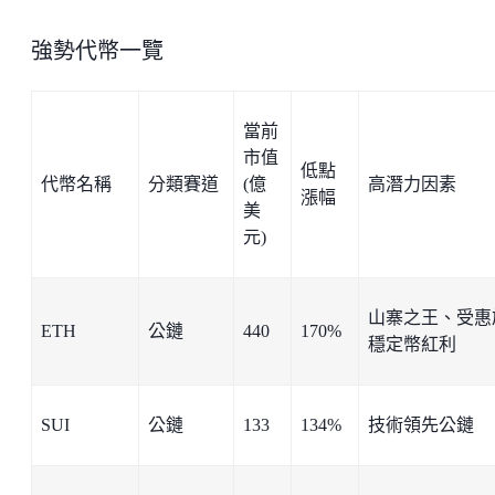
強勢代幣一覽
當前
市值
低點
代幣名稱
分類賽道
(億
高潛力因素
漲幅
美
元)
山寨之王、受惠
ETH
公鏈
440
170%
穩定幣紅利
SUI
公鏈
133
134%
技術領先公鏈