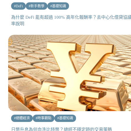
#
DeFi
#
新手教學
#
基礎知識
為什麼 DeFi 能有超過 100% 高年化報酬率？去中心化借貸協
率說明
#
總體經濟
#
時事觀點
#
基礎知識
日幣升息為何血洗比特幣？總經不穩定時的交易策略