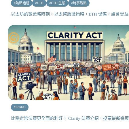
#
熱點話題
#
ETH
#
ETH 生態
#
時事觀點
以太坊的微策略時刻，以太幣版微策略，ETH 儲備，誰會受益
#
PolitiFi
比穩定幣法案更全面的利好！ Clarity 法案介紹，投票最新進展