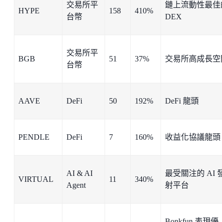
交易所平
鏈上流動性最佳
HYPE
158
410%
台幣
DEX
交易所平
BGB
51
37%
交易所高成長空
台幣
AAVE
DeFi
50
192%
DeFi 龍頭
PENDLE
DeFi
7
160%
收益化協議龍頭
AI & AI
最受關注的 AI 
VIRTUAL
11
340%
Agent
射平台
Bonkfun 表現優