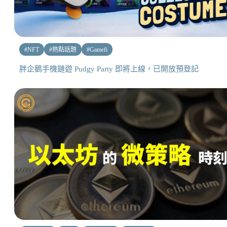
#
NFT
#
熱點話題
#
Gamefi
胖企鵝手機鏈遊 Pudgy Party 即將上線，已開放預登記