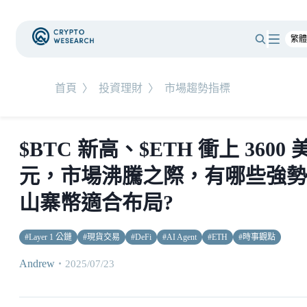
首頁
〉
投資理財
〉
市場趨勢指標
$BTC 新高、$ETH 衝上 3600 
元，市場沸騰之際，有哪些強勢
山寨幣適合布局?
#
Layer 1 公鏈
#
現貨交易
#
DeFi
#
AI Agent
#
ETH
#
時事觀點
Andrew
・
2025/07/23