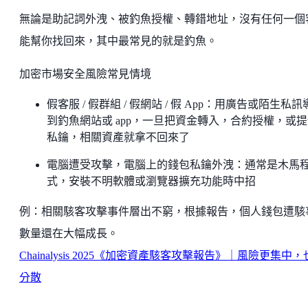
無論是助記詞外洩、被釣魚授權、轉錯地址，沒有任何一個
能幫你找回來，其中最常見的就是釣魚。
加密市場安全風險常見情境
假客服 / 假群組 / 假網站 / 假 App：用廣告或陌生私
到釣魚網站或 app，一旦把資金轉入，合約授權，或
私鑰，相關資產就拿不回來了
電腦遭受攻擊，電腦上的錢包私鑰外洩：通常是木馬
式，安裝不明軟體或瀏覽器擴充功能時中招
例：相關駭客攻擊事件層出不窮，根據報告，個人錢包遭駭
數量還在大幅成長。
Chainalysis 2025《加密資產駭客攻擊報告》｜風險更集中
分散