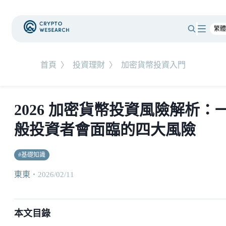
首頁
〉
投資理財
〉
加密貨幣投資入門
2026 加密貨幣投資風險解析：
般投資者會面臨的四大風險
#
基礎知識
東東
・
2026/02/11
本文目錄