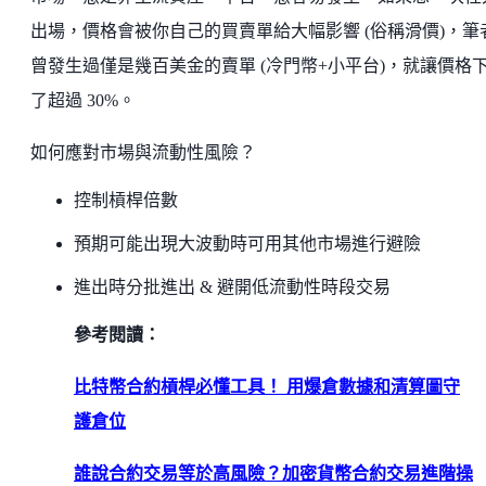
出場，價格會被你自己的買賣單給大幅影響 (俗稱滑價)，筆
曾發生過僅是幾百美金的賣單 (冷門幣+小平台)，就讓價格
了超過 30%。
如何應對市場與流動性風險？
控制槓桿倍數
預期可能出現大波動時可用其他市場進行避險
進出時分批進出 & 避開低流動性時段交易
參考閱讀：
比特幣合約槓桿必懂工具！ 用爆倉數據和清算圖守
護倉位
誰說合約交易等於高風險？加密貨幣合約交易進階操