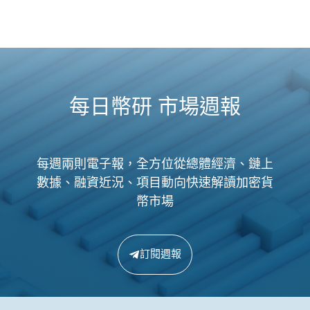
每日幣研 市場週報
每週兩則電子報，全方位從總體經濟、鏈上
數據、融資近況、項目動向快速解讀加密貨
幣市場
訂閱週報