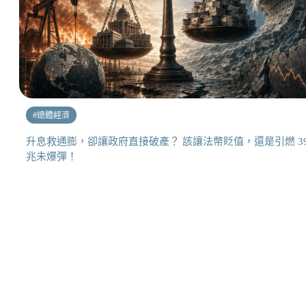
#
總體經濟
升息救通膨，卻讓政府直接破產？ 該讓法幣貶值，還是引燃 3
兆未爆彈！