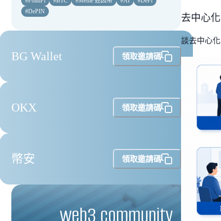
#
PolitiFi
#
BTC
#
Meme 迷因幣
#
AI
#
DeFi
#
DePIN
去中心化
談去中心化
BG Wallet
領取邀請碼
OKX
領取邀請碼
幣安
領取邀請碼
web3 community