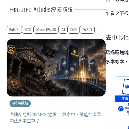
Featured Articles
專題精選
乍看之下很
PolitiFi
BTC
Meme 迷因幣
AI
DeFi
DePIN
去中心化
透過區塊鏈
多本帳本，
#
時事觀點
老牌交易所 BitMEX 熄燈！ 熊市中，誰能在產業
淘汰潮中生存？