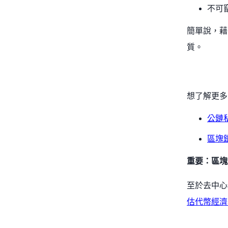
不可
簡單說，藉
質。
想了解更多
公鏈
區塊
重要：區塊
至於去中心
估代幣經濟