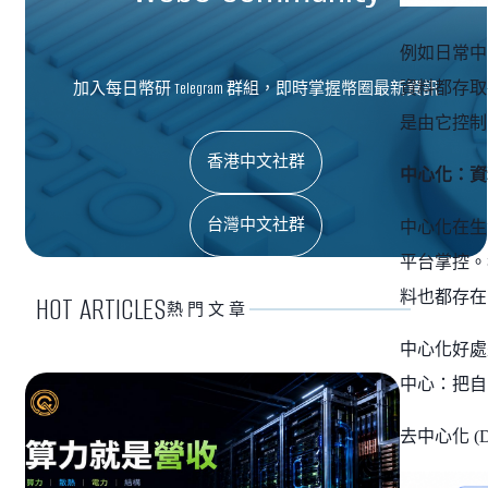
例如日常中
加入每日幣研 Telegram 群組，即時掌握幣圈最新資訊
資料都存取
是由它控制
香港中文社群
中心化：資
台灣中文社群
中心化在生活
平台掌控。
料也都存在 
HOT ARTICLES
熱門文章
中心化好處
中心：把自
去中心化 (De