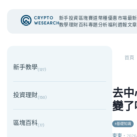
新手
投資
區塊
賽道
幣種
優惠
市場
最新
教學
理財
百科
專題
分析
福利
週報
文章
NEW EVENT
最新活動
首頁
新手教學
(
127
)
去中
投資理財
(
150
)
變了
區塊百科
#
基礎知識
(
77
)
東東
・
2026