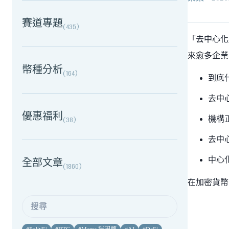
賽道專題
(
435
)
「去中心化
來愈多企業
幣種分析
(
164
)
到底
去中
優惠福利
機構
(
38
)
去中
中心
全部文章
(
1860
)
在加密貨幣