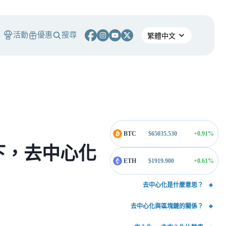
活動
優惠
搜尋
BTC
$
65035.530
+0.91
%
下，去中心化
ETH
$
1919.900
+0.61
%
去中心化是什麼意思？
去中心化與區塊鏈的關係？