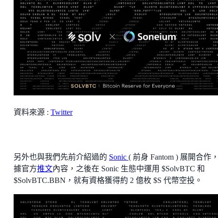
資料來源 :
Twitter
另外也與我們先前介紹過的
Sonic
( 前身 Fantom ) 展開合作
據官方
推文
內容，之後在 Sonic 生態中運用 $SolvBTC 和
$SolvBTC.BBN，就有資格獲得約 2 億枚 $S 代幣空投。