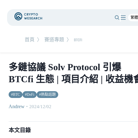
首頁
〉
賽道專題
〉
BTCFi
多鏈協議 Solv Protocol 引爆
BTCfi 生態 | 項目介紹 | 收益機
#
BTC
#
DeFi
#
熱點話題
Andrew
・
2024/12/02
本文目錄