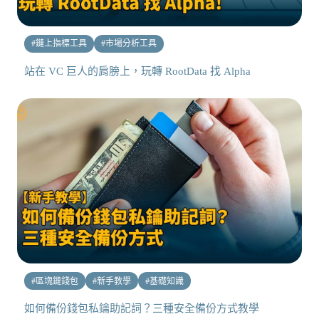
#
鏈上指標工具
#
市場分析工具
站在 VC 巨人的肩膀上，玩轉 RootData 找 Alpha
#
區塊鏈錢包
#
新手教學
#
基礎知識
如何備份錢包私鑰助記詞？三種安全備份方式教學