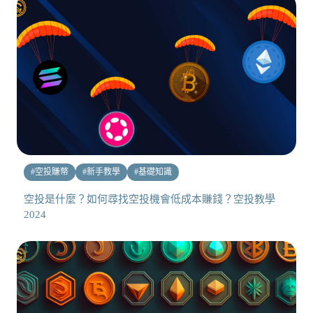
#
空投賺幣
#
新手教學
#
基礎知識
空投是什麼？如何尋找空投機會低成本賺錢？空投教學
2024