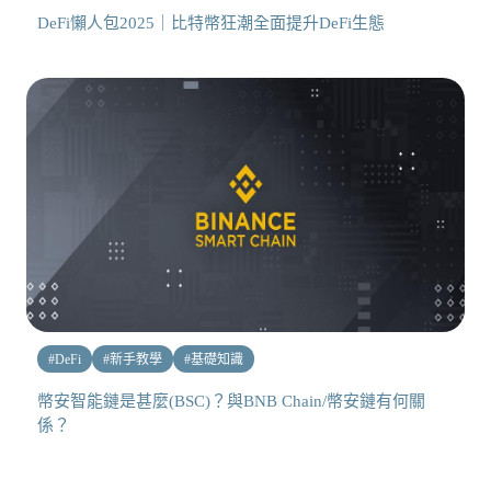
DeFi懶人包2025｜比特幣狂潮全面提升DeFi生態
#
DeFi
#
新手教學
#
基礎知識
幣安智能鏈是甚麼(BSC)？與BNB Chain/幣安鏈有何關
係？