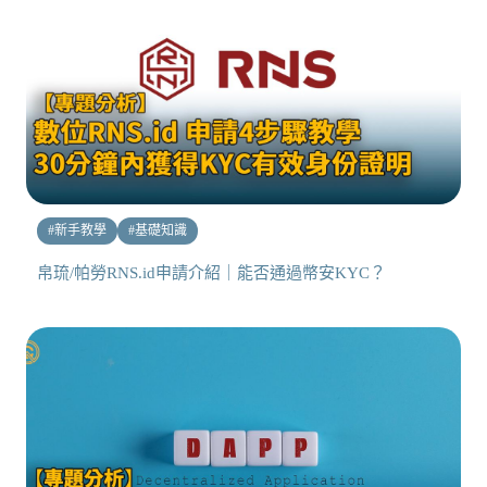
#
新手教學
#
基礎知識
帛琉/帕勞RNS.id申請介紹｜能否通過幣安KYC？