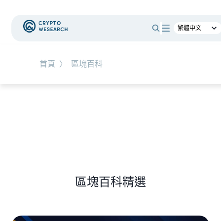
#
總體經濟
#
Corporate Adoption
首頁
〉
區塊百科
NEW EVENT
最新活動
NEW ARTICLES
加密被採用了，為什麼幣價沒有漲？｜採用、收
入與代幣價值捕獲
區塊百科精選