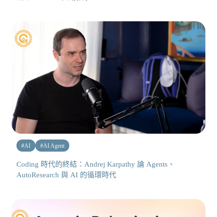
#
AI
#
AI Agent
Coding 時代的終結：Andrej Karpathy 論 Agents、
AutoResearch 與 AI 的循環時代