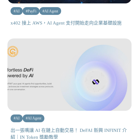
#
AI
#
PayFi
#
AI Agent
x402 接上 AWS，AI Agent 支付開始走向企業基礎設施
#
AI
#
AI Agent
出一張嘴讓 AI 在鏈上自動交易！ DeFAI 新興 INFINIT 介
紹｜IN Token 獎勵教學