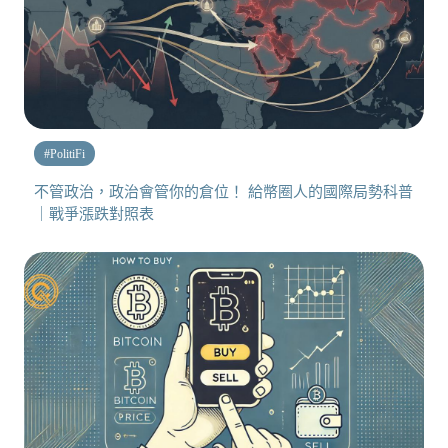
#
PolitiFi
不管政治，政治會管你的倉位！ 給幣圈人的國際局勢科普
｜戰爭漲跌對照表