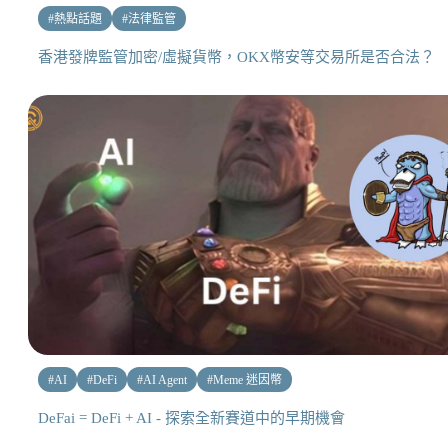
#
熱點話題
#
法律監管
香港發牌監管加密/虛擬貨幣，OKX幣安等交易所是否合法？
#
AI
#
DeFi
#
AI Agent
#
Meme 迷因幣
DeFai = DeFi + AI - 探索全新賽道中的早期機會