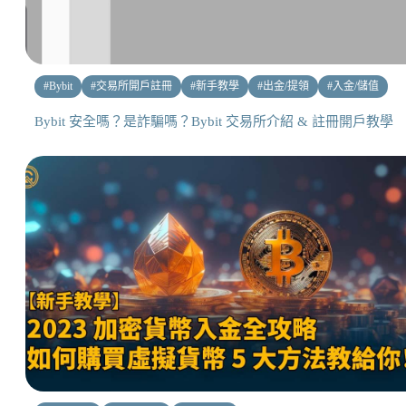
#
Bybit
#
交易所開戶註冊
#
新手教學
#
出金/提領
#
入金/儲值
Bybit 安全嗎？是詐騙嗎？Bybit 交易所介紹 & 註冊開戶教學