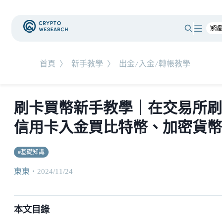
首頁
〉
新手教學
〉
出金/入金/轉帳教學
刷卡買幣新手教學｜在交易所刷
信用卡入金買比特幣、加密貨幣
#
基礎知識
東東
・
2024/11/24
本文目錄