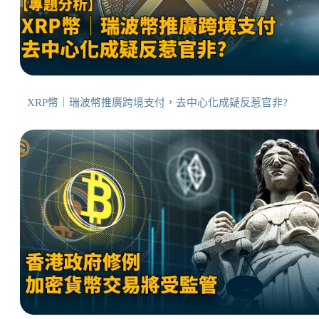
XRP幣｜瑞波幣推廣跨境支付，去中心化成疑反惹官非?