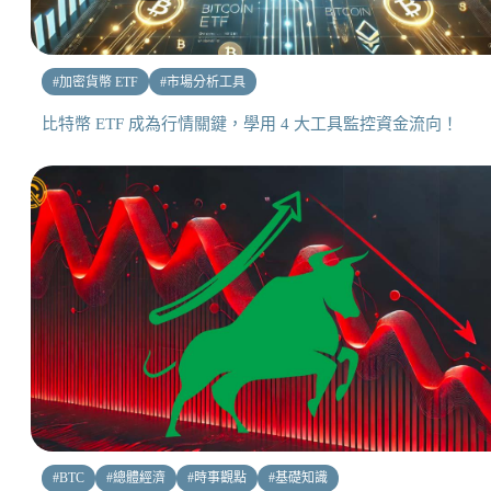
#
加密貨幣 ETF
#
市場分析工具
比特幣 ETF 成為行情關鍵，學用 4 大工具監控資金流向！
#
BTC
#
總體經濟
#
時事觀點
#
基礎知識