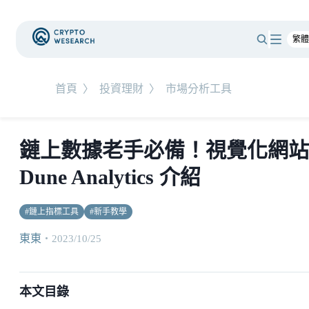
首頁
〉
投資理財
〉
市場分析工具
鏈上數據老手必備！視覺化網站
Dune Analytics 介紹
#
鏈上指標工具
#
新手教學
東東
・
2023/10/25
本文目錄