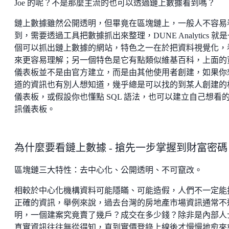
Joe 的呢？不是那麼主流的也可以透過鏈上數據看到嗎？
鏈上數據雖然公開透明，但畢竟在區塊鏈上，一般人不容易
到，需要透過工具把數據抓出來整理，DUNE Analytics 就
個可以抓出鏈上數據的網站，特色之一在於把資料視覺化，
來更容易理解；另一個特色是它有點類似維基百科，上面的
儀表板並不是由官方建立，而是由其他使用者創建，如果你
道的資訊也有別人想知道，幾乎總是可以找的到某人創建的
儀表板，或假設你也懂點 SQL 語法，也可以建立自己想看
訊儀表板。
為什麼要看鏈上數據 - 搶先一步掌握到財富密碼
區塊鏈三大特性：去中心化、公開透明、不可竄改。
相較於中心化機構資料可能隱瞞、可能造假，人們不一定能
正確的資訊，舉例來說，過去台灣的房地產市場資訊通常不
明，一個建案究竟賣了幾戶？成交在多少錢？除非是內部人
真實資訊往往無從得知，直到實價登錄上線後才慢慢地愈來