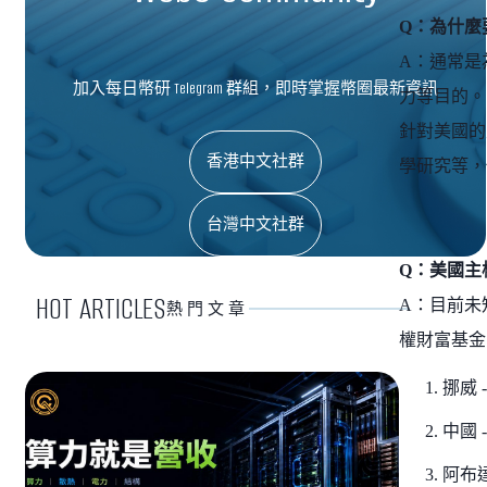
Q：為什麼
A：通常是
加入每日幣研 Telegram 群組，即時掌握幣圈最新資訊
力等目的。
針對美國的
香港中文社群
學研究等，
台灣中文社群
Q：美國主
HOT ARTICLES
A：目前未
熱門文章
權財富基金
挪威 -
中國 -
阿布達