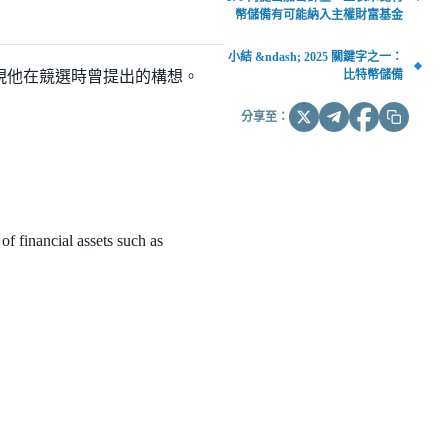
幣儲備有可能納入主權財富基金
小結 &ndash; 2025 關鍵字之一：
比特幣儲備
，兌現他在競選時曾提出的構想。
分享至：
 financial assets such as