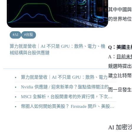
其中中國與
的世界地位
#
AI
#
台股
算力就是營收｜AI 不只是 GPU：散熱、電力、機
Q：美國主
械結構與台股供應鏈
A：
目前未
競選時提出
建立比特幣
算力就是營收｜AI 不只是 GPU：散熱、電力、機械結構與台股供應鏈
Nvidia 供應鏈 / 迎來新革命？盤點值得關注的二十家供應鏈企業
而一旦發生
MSCI 全解析，台股開書考的外資行情，下次調整你準備好了嗎？
幣圈人如何開始買美股？ Firstrade 開戶、美股交易機制完整教學
AI 加密