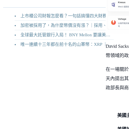
上市櫃公司財報怎麼看？一句話搞懂四大財務報表
加密被採用了，為什麼幣價沒有漲？｜採用、收入與代幣價值捕獲
全球最大託管銀行入局！ BNY Mellon 要讓美債交易 24/7 不打烊
唯一連續十三年都在前十名的山寨幣：XRP ｜Ripple 2026 介紹
David S
幣領域的政
在一場關於數
天內提出其
政部長與商
美國