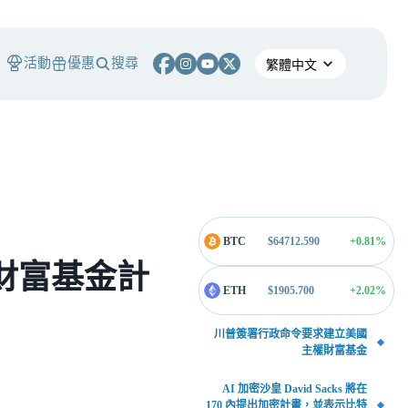
活動
優惠
搜尋
BTC
$
64712.590
+0.81
%
財富基金計
ETH
$
1905.700
+2.02
%
川普簽署行政命令要求建立美國
主權財富基金
AI 加密沙皇 David Sacks 將在
170 內提出加密計畫，並表示比特