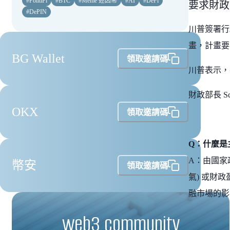
#
PolitiFi
#
BTC
#
Meme 迷因幣
#
AI
#
DeFi
要求財政
#
DePIN
川普簽署行
畫，計畫要
BG Wallet
領取邀請碼
川普表示，
財政部長 Sc
OKX
領取邀請碼
Q：什麼是主權財
A：由國家
幣安
領取邀請碼
氣) 或財
融市場的影
web3 community