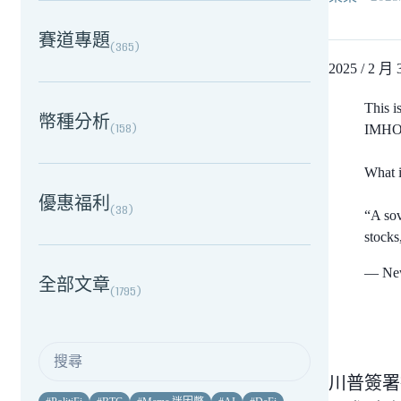
賽道專題
(
365
)
2025 
This i
幣種分析
(
158
)
IMHO t
What i
優惠福利
(
38
)
“A sov
stock
— New
全部文章
(
1795
)
川普簽署