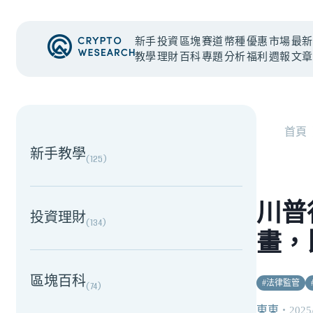
新手
投資
區塊
賽道
幣種
優惠
市場
最新
教學
理財
百科
專題
分析
福利
週報
文章
NEW EVENT
最新活動
首頁
新手教學
(
125
)
川普
投資理財
(
134
)
畫，比
區塊百科
#
法律監管
(
74
)
東東
・
2025