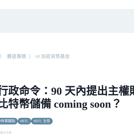
〉
賽道專題
〉
ETF 加密貨幣基金
行政命令：90 天內提出主權
特幣儲備 coming soon？
#
時事觀點
#
BTC
#
BTC 生態
/02/10