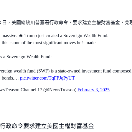
/ 2 月 3 日，美國總統川普簽署行政命令，要求建立主權財富基金
s massive. 🔥 Trump just created a Sovereign Wealth Fund..
his is one of the most significant moves he’s made.
s a Sovereign Wealth Fund:
ereign wealth fund (SWF) is a state-owned investment fund composed of
s, bonds,…
pic.twitter.com/TqFPJqPyUT
sTreason Channel 17 (@NewsTreason)
February 3, 2025
行政命令要求建立美國主權財富基金