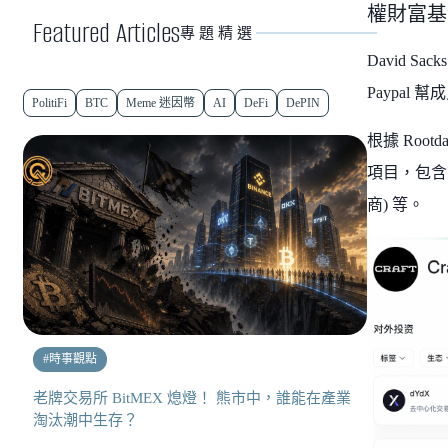
權財富基
Featured Articles
專題精選
David 
Paypal 
PolitiFi
BTC
Meme 迷因幣
AI
DeFi
DePIN
根據 Root
項目，包含 L
商) 等。
#
時事觀點
老牌交易所 BitMEX 熄燈！ 熊市中，誰能在產業
淘汰潮中生存？