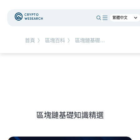
#
總體經濟
#
Corporate Adoption
首頁
〉
區塊百科
〉
區塊鏈基礎知識
NEW EVENT
最新活動
NEW ARTICLES
加密被採用了，為什麼幣價沒有漲？｜採用、收
入與代幣價值捕獲
區塊鏈基礎知識精選