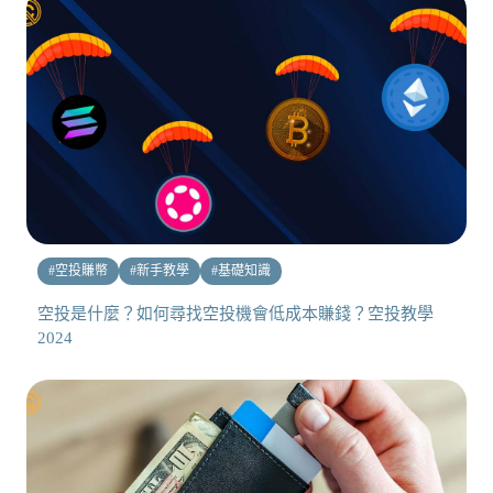
#
空投賺幣
#
新手教學
#
基礎知識
空投是什麼？如何尋找空投機會低成本賺錢？空投教學
2024