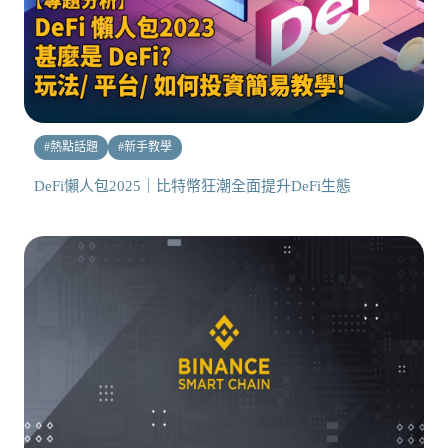
#
熱點話題
#
新手教學
DeFi懶人包2025｜比特幣狂潮全面提升DeFi生態