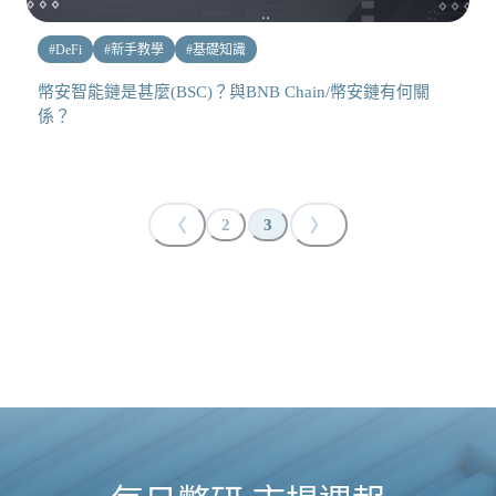
#
DeFi
#
新手教學
#
基礎知識
幣安智能鏈是甚麼(BSC)？與BNB Chain/幣安鏈有何關
係？
〈
〉
2
3