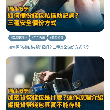
#
區塊鏈錢包
#
新手教學
#
基礎知識
如何備份錢包私鑰助記詞？三種安全備份方式教學