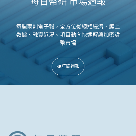
每日幣研 市場週報
每週兩則電子報，全方位從總體經濟、鏈上
數據、融資近況、項目動向快速解讀加密貨
幣市場
訂閱週報