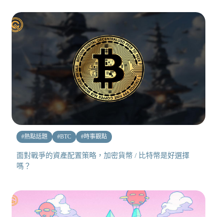
#
熱點話題
#
BTC
#
時事觀點
面對戰爭的資產配置策略，加密貨幣 / 比特幣是好選擇
嗎？