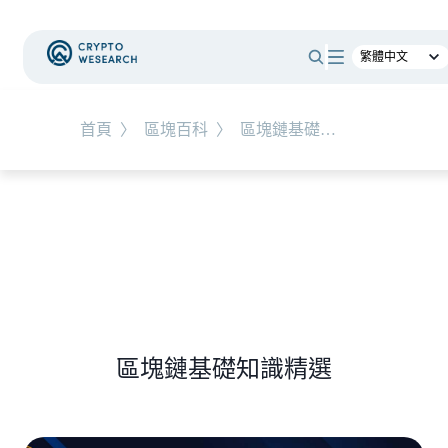
#
總體經濟
#
Corporate Adoption
首頁
〉
區塊百科
〉
區塊鏈基礎知識
NEW EVENT
最新活動
NEW ARTICLES
加密被採用了，為什麼幣價沒有漲？｜採用、收
入與代幣價值捕獲
區塊鏈基礎知識精選