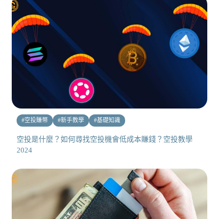
#
空投賺幣
#
新手教學
#
基礎知識
空投是什麼？如何尋找空投機會低成本賺錢？空投教學
2024