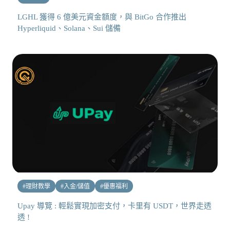
LGHL 獲得 6 億美元資金額度，與 BitGo 合作推出
Hyperliquid、Solana、Sui 儲備
#
理財教學
#
入金/儲值
#
優惠福利
Upay 導覽 : 輕鬆實現加密支付，卡里有 USDT，世界走透
透 !