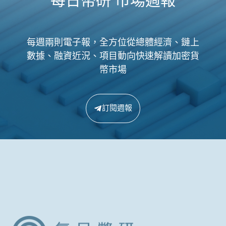
每日幣研 市場週報
每週兩則電子報，全方位從總體經濟、鏈上
數據、融資近況、項目動向快速解讀加密貨
幣市場
訂閱週報