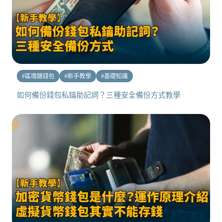
#
區塊鏈錢包
#
新手教學
#
基礎知識
如何備份錢包私鑰助記詞？三種安全備份方式教學