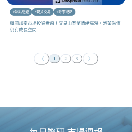
#
熱點話題
#
現貨交易
#
時事觀點
韓國加密市場投資者瘋！交易山寨幣情緒高漲，泡菜溢價
仍有成長空間
〈
〉
1
2
3