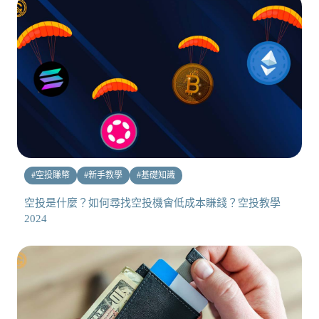
#
空投賺幣
#
新手教學
#
基礎知識
空投是什麼？如何尋找空投機會低成本賺錢？空投教學
2024