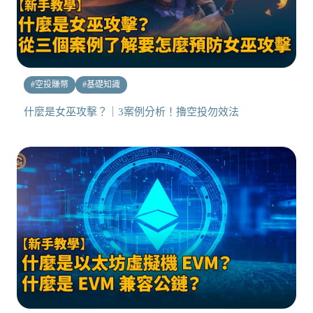
#
空投賺幣
#
基礎知識
什麼是女巫攻擊？｜3案例分析！擼空投勿效法