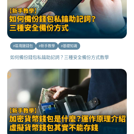
#
區塊鏈錢包
#
新手教學
#
基礎知識
如何備份錢包私鑰助記詞？三種安全備份方式教學