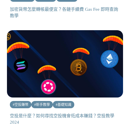
加密貨幣怎麼轉帳最便宜？各鏈手續費 Gas Fee 即時查詢
教學
#
空投賺幣
#
新手教學
#
基礎知識
空投是什麼？如何尋找空投機會低成本賺錢？空投教學
2024