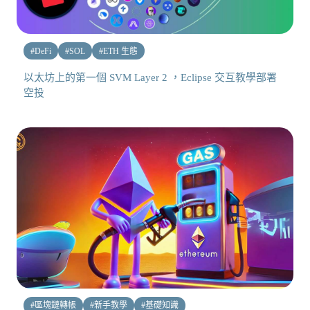
#
DeFi
#
SOL
#
ETH 生態
以太坊上的第一個 SVM Layer 2 ，Eclipse 交互教學部署
空投
#
區塊鏈轉帳
#
新手教學
#
基礎知識