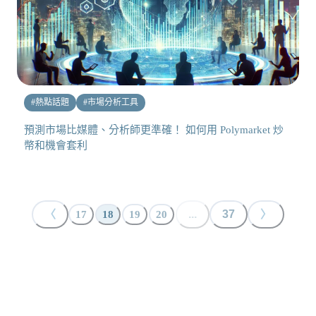
#
熱點話題
#
市場分析工具
預測市場比媒體、分析師更準確！ 如何用 Polymarket 炒
幣和機會套利
〈
...
37
〉
17
18
19
20