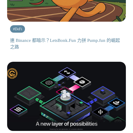
#
DeFi
連 Binance 都暗示？LetsBonk.Fun 力拼 Pump.fun 的崛起
之路