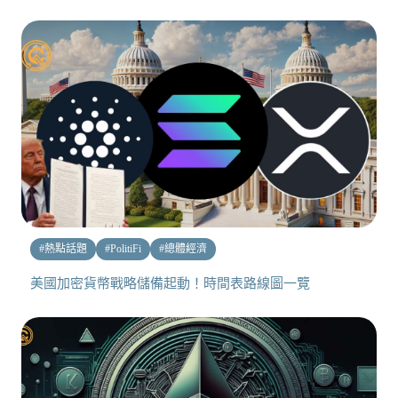
#
熱點話題
#
PolitiFi
#
總體經濟
美國加密貨幣戰略儲備起動！時間表路線圖一覽