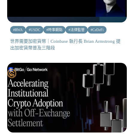
#
RWA
#
USDC
#
時事觀點
#
法律監管
#
CeDeFi
世界需要加密貨幣｜Coinbase 執行長 Brian Armstrong 提
出加密貨幣普及三階段