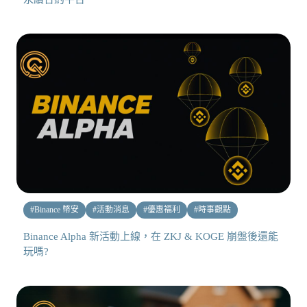
#
Binance 幣安
#
活動消息
#
優惠福利
#
時事觀點
Binance Alpha 新活動上線，在 ZKJ & KOGE 崩盤後還能
玩嗎?