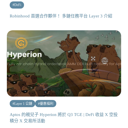
#
DeFi
Robinhood 首選合作夥伴！ 多鏈任務平台 Layer 3 介紹
#
Layer 1 公鏈
#
優惠福利
Aptos 的親兒子 Hyperion 將於 Q3 TGE | DeFi 收益 X 空投
積分 X 交易所活動