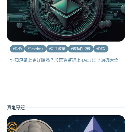
#
DeFi
#
Restaking
#
新手教學
#
流動性挖礦
#
DEX
你知道鏈上更好賺嗎？加密貨幣鏈上 DeFi 理財賺錢大全
賽道專題