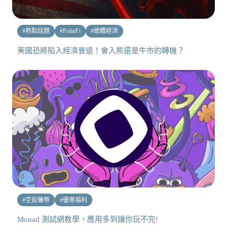
#
熱點話題
#
PolitiFi
#
總體經濟
美國恐將陷入經濟衰退！會入熊還是牛市的轉機？
#
空投賺幣
#
優惠福利
Monad 測試網教學，應用多到讓你玩不完!