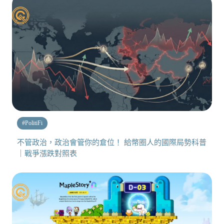
#
PolitiFi
不管政治，政治會管你的倉位！ 給幣圈人的國際局勢科普
｜戰爭漲跌對照表