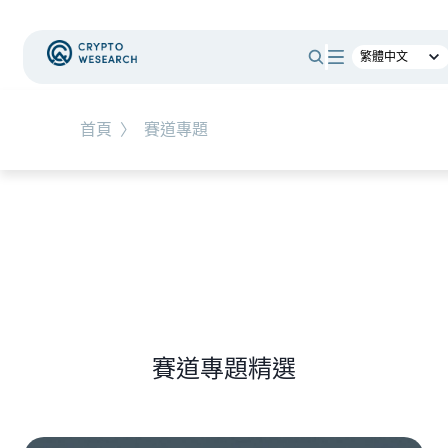
#
新手教學
#
基礎知識
#
TW-Stocks
首頁
〉
賽道專題
NEW EVENT
最新活動
NEW ARTICLES
上市櫃公司財報怎麼看？一句話搞懂四大財務報
表
賽道專題精選