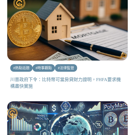
#
熱點話題
#
時事觀點
#
法律監管
川普政府下令：比特幣可當房貸財力證明，FHFA要求機
構盡快實施