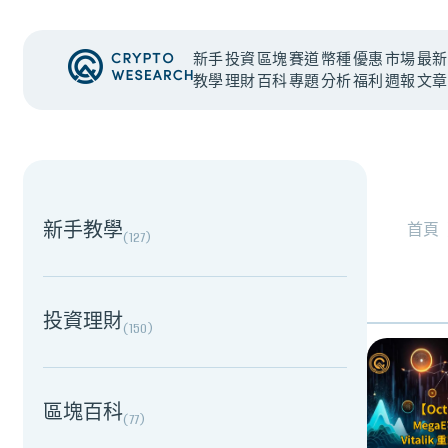
新手
投資
區塊
賽道
幣種
優惠
市場
最新
教學
理財
百科
專題
分析
福利
週報
文章
NEW EVENT
最新活動
NEW EVENT
最新活動
新手教學
首頁
(
127
)
投資理財
(
150
)
區塊百科
(
77
)