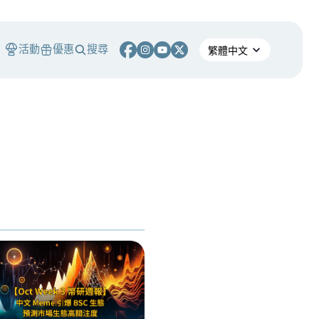
活動
優惠
搜尋
S
熄燈！ 熊市中，誰能在產業淘汰潮中生存？