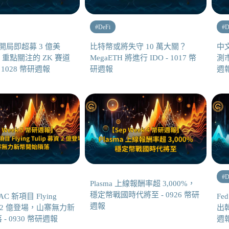
#
DeFi
#
D
H 開局即超募 3 億美
比特幣或將失守 10 萬大關？
中文
ik 重點關注的 ZK 賽道
MegaETH 將進行 IDO - 1017 幣
測市
 1028 幣研週報
研週報
週
#
D
Plasma 上線報酬率超 3,000%，
穩定幣戰國時代將至 - 0926 幣研
AC 新項目 Flying
Fe
週報
募資 2 億登場，山寨無力新
出韓
- 0930 幣研週報
週