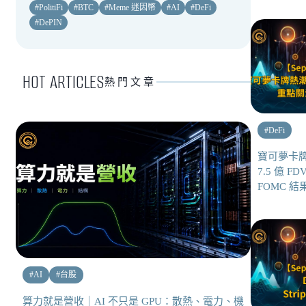
#
PolitiFi
#
BTC
#
Meme 迷因幣
#
AI
#
DeFi
#
DePIN
HOT ARTICLES
熱門文章
#
DeFi
寶可夢卡牌
7.5 億 F
FOMC 結果
#
AI
#
台股
算力就是營收｜AI 不只是 GPU：散熱、電力、機