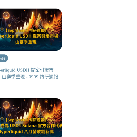
eFi
perliquid USDH 提案引爆市
山寨季重現 - 0909 幣研週報