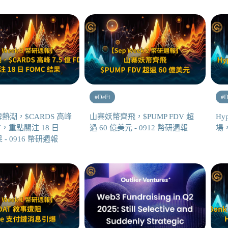
#
DeFi
#
D
熱潮，$CARDS 高峰
山寨妖幣齊飛，$PUMP FDV 超
Hy
DV，重點關注 18 日
過 60 億美元 - 0912 幣研週報
場，
 - 0916 幣研週報