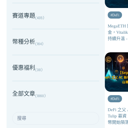
賽道專題
#
DeFi
(
435
)
MegaET
金，Vital
持續升溫 -
幣種分析
(
164
)
優惠福利
(
38
)
全部文章
(
1860
)
#
DeFi
DeFi 之父 
Tulip 
幣開始隕落 