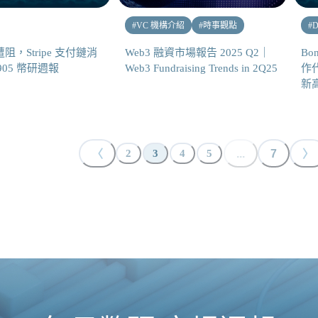
#
VC 機構介紹
#
時事觀點
#
D
遭阻，Stripe 支付鏈消
Web3 融資市場報告 2025 Q2｜
Bo
0905 幣研週報
Web3 Fundraising Trends in 2Q25
作代
新高
〈
...
7
〉
2
3
4
5