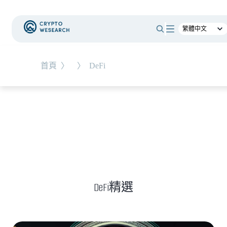
#
新手教學
#
基礎知識
#
TW-Stocks
首頁
〉
〉
DeFi
NEW EVENT
最新活動
NEW ARTICLES
上市櫃公司財報怎麼看？一句話搞懂四大財務報
表
DeFi精選