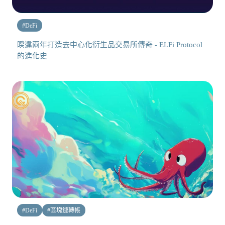
#
DeFi
睽違兩年打造去中心化衍生品交易所傳奇 - ELFi Protocol
的進化史
#
DeFi
#
區塊鏈轉帳