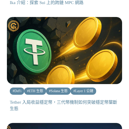
Ika 介紹：探索 Sui 上的跨鏈 MPC 網路
#
DeFi
#
ETH 生態
#
Solana 生態
#
Layer 1 公鏈
Tether 入局收益穩定幣，三代幣機制如何突破穩定幣壟斷
生態