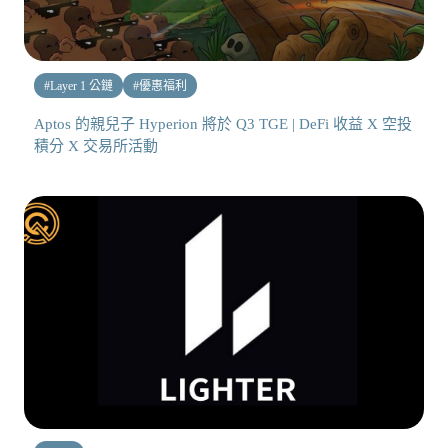
#
Layer 1 公鏈
#
優惠福利
Aptos 的親兒子 Hyperion 將於 Q3 TGE | DeFi 收益 X 空投
積分 X 交易所活動