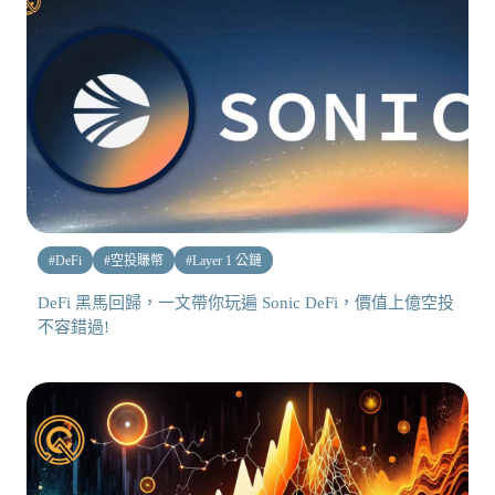
#
DeFi
#
空投賺幣
#
Layer 1 公鏈
DeFi 黑馬回歸，一文帶你玩遍 Sonic DeFi，價值上億空投
不容錯過!