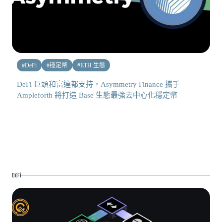
#
DeFi
#
穩定幣
#
ETH 生態
DeFi 巨頭和富達都支持，Asymmetry Finance 攜手
Ampleforth 將打造 Base 生態最強去中心化穩定幣
DeFi