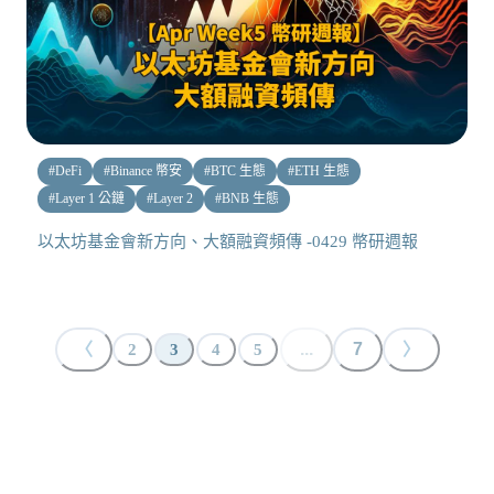
#
DeFi
#
Binance 幣安
#
BTC 生態
#
ETH 生態
#
Layer 1 公鏈
#
Layer 2
#
BNB 生態
以太坊基金會新方向、大額融資頻傳 -0429 幣研週報
〈
...
7
〉
2
3
4
5