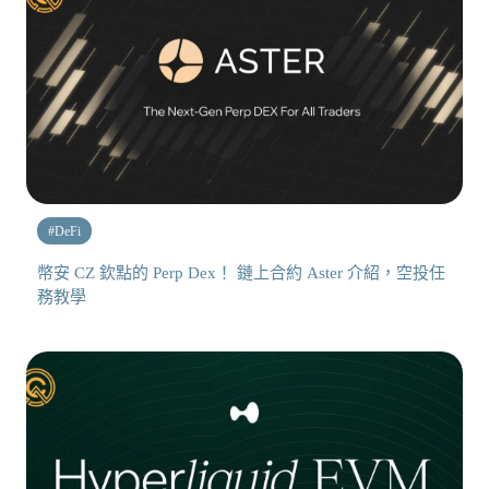
#
DeFi
幣安 CZ 欽點的 Perp Dex！ 鏈上合約 Aster 介紹，空投任
務教學