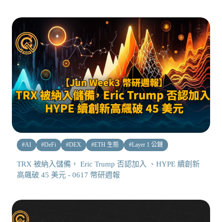
#
AI
#
DeFi
#
DEX
#
ETH 生態
#
Layer 1 公鏈
TRX 被納入儲備， Eric Trump 否認加入 、HYPE 續創新
高飆破 45 美元 - 0617 幣研週報