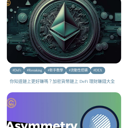
#
DeFi
#
Restaking
#
新手教學
#
流動性挖礦
#
DEX
你知道鏈上更好賺嗎？加密貨幣鏈上 DeFi 理財賺錢大全