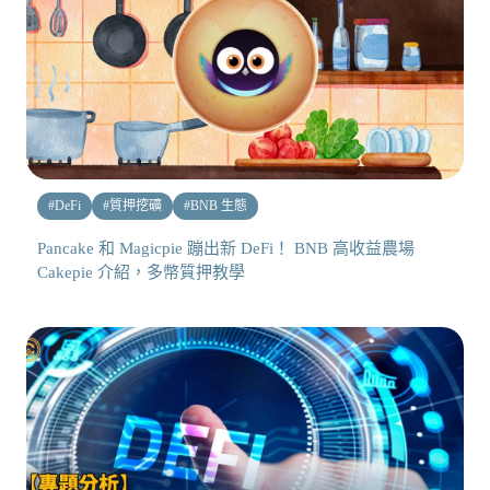
#
DeFi
#
質押挖礦
#
BNB 生態
Pancake 和 Magicpie 蹦出新 DeFi！ BNB 高收益農場
Cakepie 介紹，多幣質押教學