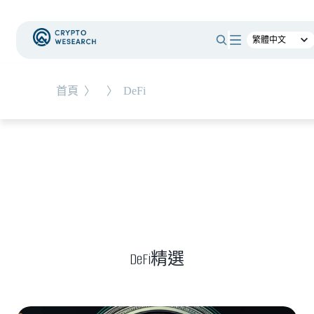
#
RWA
首頁
〉
〉
DeFi
NEW EVENT
最新活動
NEW ARTICLES
全球最大託管銀行入局！ BNY Mellon 要讓美債交易
24/7 不打烊
DeFi精選