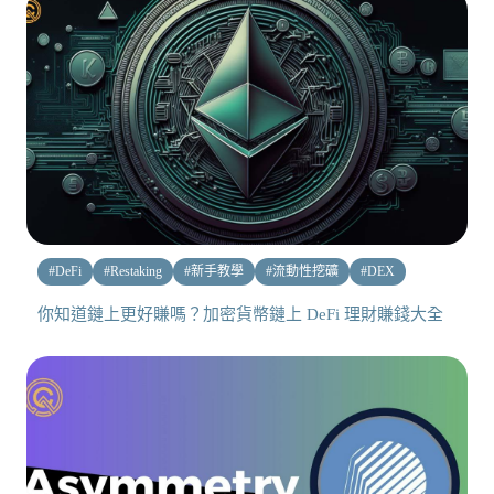
#
DeFi
#
Restaking
#
新手教學
#
流動性挖礦
#
DEX
你知道鏈上更好賺嗎？加密貨幣鏈上 DeFi 理財賺錢大全