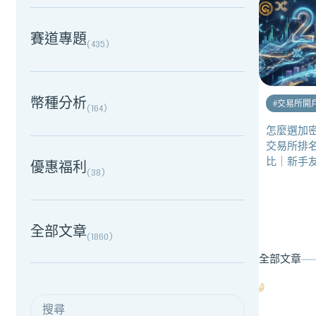
賽道專題
(
435
)
幣種分析
#
交易所開
(
164
)
怎麼選加密
交易所排
比｜新手
優惠福利
(
38
)
全部文章
(
1860
)
全部文章