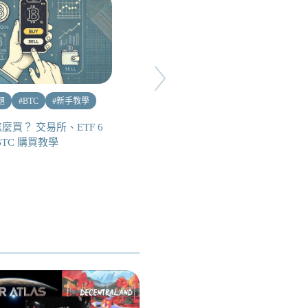
題
#
BTC
#
新手教學
#
熱點話題
#
總體經濟
#
新手教學
麼買？ 交易所、ETF 6
BTC 購買教學
你的防災包裡也要有加密貨幣！
戰時 USDT 支付、資產轉移海
外教學