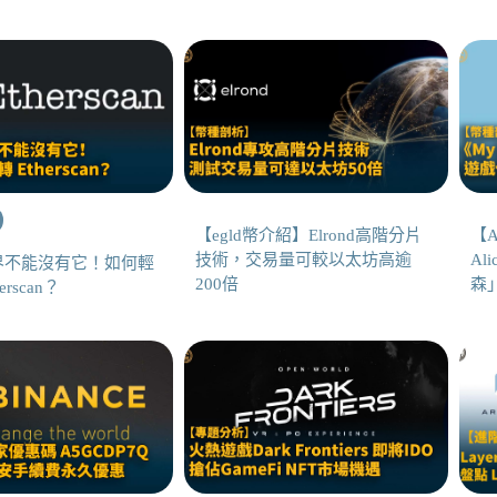
【egld幣介紹】Elrond高階分片
【A
技術，交易量可較以太坊高逾
Al
界不能沒有它！如何輕
200倍
森
erscan？