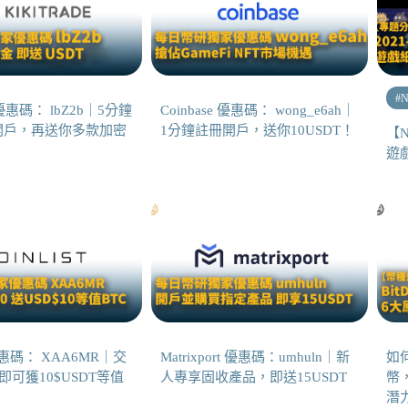
#
N
de 優惠碼： lbZ2b｜5分鐘
Coinbase 優惠碼： wong_e6ah｜
開戶，再送你多款加密
1分鐘註冊開戶，送你10USDT！
【N
遊
t 優惠碼： XAA6MR｜交
Matrixport 優惠碼：umhuln｜新
如何
D即可獲10$USDT等值
人專享固收產品，即送15USDT
幣，
潛