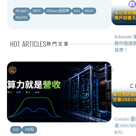
#
PolitiFi
#
BTC
#
Meme 迷因幣
#
AI
#
DeFi
#
DePIN
Kikitra
HOT ARTICLES
教你極速
熱門文章
貨幣！
Coinlis
易100US
#
AI
#
台股
BTC