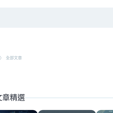
#
新
NEW ARTICLE
〉
全部文章
，誰能在產業淘汰潮中生存？
上市
文章精選