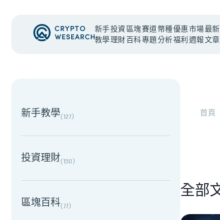
新手
投資
區塊
賽道
幣種
優惠
市場
最新
教學
理財
百科
專題
分析
福利
週報
文章
#
時事觀點
NEW EVENT
最新活動
NEW EVENT
最新活動
新手教學
首頁
(
127
)
老牌交易所 BitMEX 熄燈！ 熊市中
投資理財
(
150
)
全部
區塊百科
(
77
)