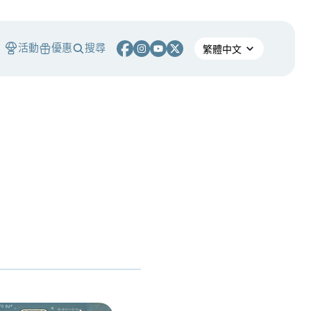
活動
優惠
搜尋
手教學
#
基礎知識
#
TW-Stocks
S
櫃公司財報怎麼看？一句話搞懂四大財務報表