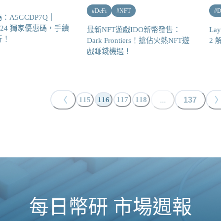
#
DeFi
#
NFT
#
D
：A5GCDP7Q｜
 2024 獨家優惠碼，手續
最新NFT遊戲IDO新幣發售：
La
折！
Dark Frontiers！搶佔火熱NFT遊
2 
戲賺錢機遇！
〈
...
137
115
116
117
118
每日幣研 市場週報