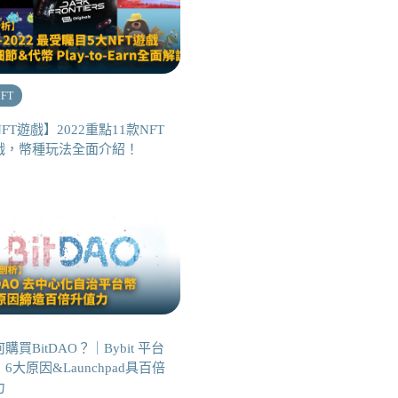
FT
FT遊戲】2022重點11款NFT
戲，幣種玩法全面介紹！
購買BitDAO？｜Bybit 平台
6大原因&Launchpad具百倍
力