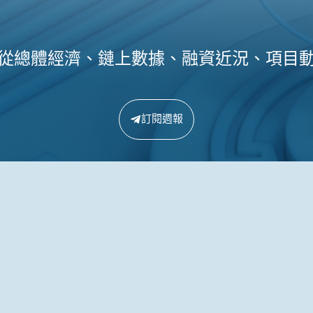
從總體經濟、鏈上數據、融資近況、項目
訂閱週報