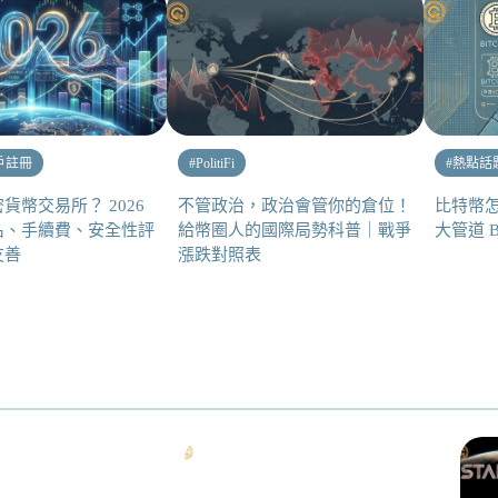
戶註冊
#
PolitiFi
#
熱點話
貨幣交易所？ 2026
不管政治，政治會管你的倉位！
比特幣怎
名、手續費、安全性評
給幣圈人的國際局勢科普｜戰爭
大管道 
友善
漲跌對照表