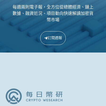
每週兩則電子報，全方位從總體經濟、鏈上
數據、融資近況、項目動向快速解讀加密貨
幣市場
訂閱週報