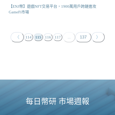
【ENJ幣】遊戲NFT交易平台，1900萬用戶跨鏈進攻
GameFi市場
〈
...
137
〉
114
115
116
117
每日幣研 市場週報