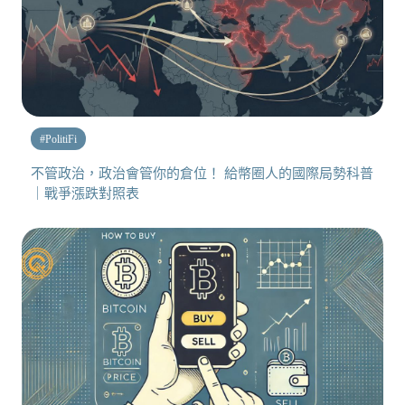
#
PolitiFi
不管政治，政治會管你的倉位！ 給幣圈人的國際局勢科普
｜戰爭漲跌對照表