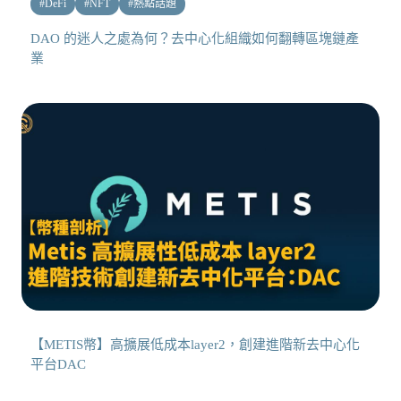
#
DeFi
#
NFT
#
熱點話題
DAO 的迷人之處為何？去中心化組織如何翻轉區塊鏈產
業
【METIS幣】高擴展低成本layer2，創建進階新去中心化
平台DAC