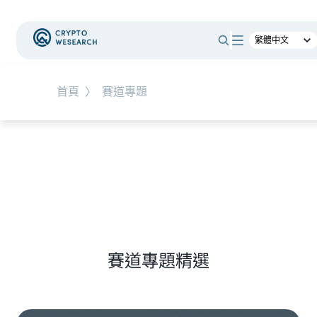
#
時事觀點
首頁
〉
賽道專題
NEW EVENT
最新活動
NEW ARTICLES
老牌交易所 BitMEX 熄燈！ 熊市中，誰能在產業淘
汰潮中生存？
賽道專題精選