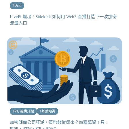
#
DeFi
LiveFi 崛起！Sidekick 如何用 Web3 直播打造下一波加密
流量入口
#
VC 機構介紹
#
基礎知識
加密儲備公司狂潮，買幣錢從哪來？四種募資工具：
PIPE、ATM、CB、SPAC