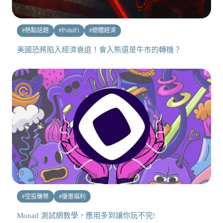
#
熱點話題
#
PolitiFi
#
總體經濟
美國恐將陷入經濟衰退！會入熊還是牛市的轉機？
#
空投賺幣
#
優惠福利
Monad 測試網教學，應用多到讓你玩不完!