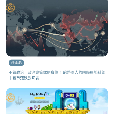
#
PolitiFi
不管政治，政治會管你的倉位！ 給幣圈人的國際局勢科普
｜戰爭漲跌對照表