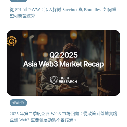
從 SP1 到 PoVW：深入探討 Succinct 與 Boundless 如何重
塑可驗證運算
#
PolitiFi
2025 年第二季度亞洲 Web3 市場回顧：從政策到落地實踐
亞洲 Web3 重要發展動態不容錯過。