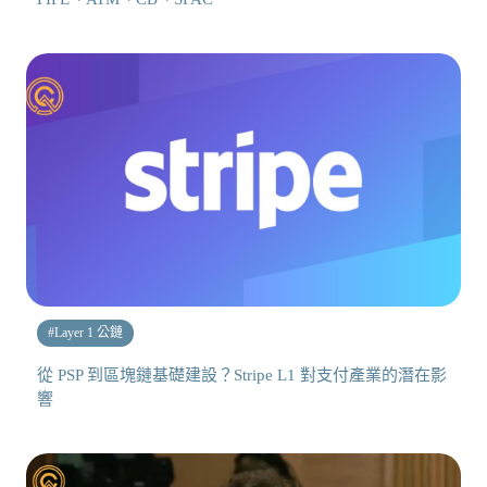
#
Layer 1 公鏈
從 PSP 到區塊鏈基礎建設？Stripe L1 對支付產業的潛在影
響