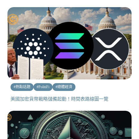
#
熱點話題
#
PolitiFi
#
總體經濟
美國加密貨幣戰略儲備起動！時間表路線圖一覽