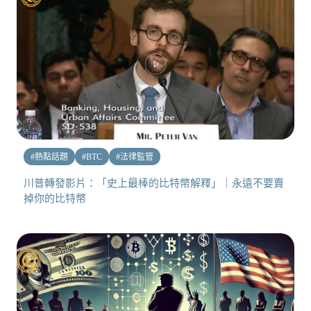
#
熱點話題
#
BTC
#
法律監管
川普轉發影片：「史上最棒的比特幣解釋」｜永遠不要賣
掉你的比特幣