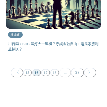
#
PolitiFi
川普禁 CBDC 是好大一盤棋？守護金融自由，還是家族利
益輸送？
〈
...
37
〉
15
16
17
18