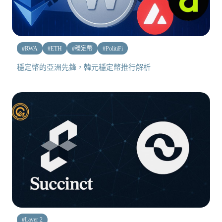
#
RWA
#
ETH
#
穩定幣
#
PolitiFi
穩定幣的亞洲先鋒，韓元穩定幣推行解析
#
Layer 2