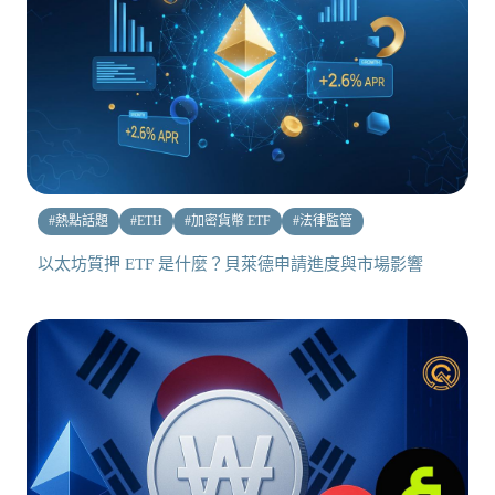
#
熱點話題
#
ETH
#
加密貨幣 ETF
#
法律監管
以太坊質押 ETF 是什麼？貝萊德申請進度與市場影響