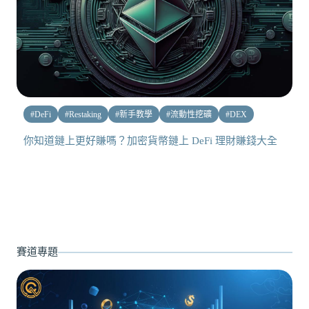
#
DeFi
#
Restaking
#
新手教學
#
流動性挖礦
#
DEX
你知道鏈上更好賺嗎？加密貨幣鏈上 DeFi 理財賺錢大全
賽道專題