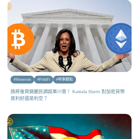
#
Memecoin
#
PolitiFi
#
時事觀點
換將後賀錦麗民調超車川普！ Kamala Harris 對加密貨幣
是利好還是利空？