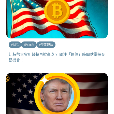
#
BTC
#
PolitiFi
#
時事觀點
比特幣大會川普將再掀高潮？ 關注「這個」時間點掌握交
易機會！