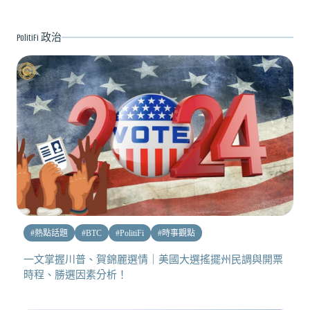
PolitiFi 政治
#
熱點話題
#
BTC
#
PolitiFi
#
時事觀點
一文掌握川普、賀錦麗選情｜美國大選搖擺州民調與開票
時程、勝選因素分析！