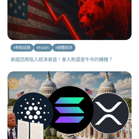
#
熱點話題
#
PolitiFi
#
總體經濟
美國恐將陷入經濟衰退！會入熊還是牛市的轉機？