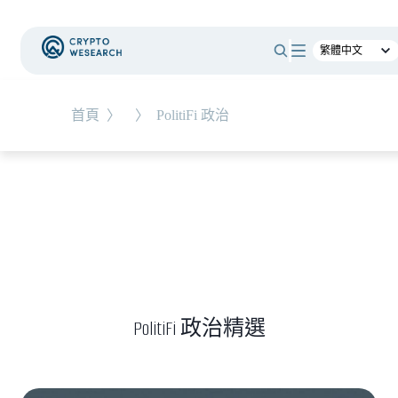
#
總體經濟
#
Corporate Adoption
首頁
〉
〉
PolitiFi 政治
NEW EVENT
最新活動
NEW ARTICLES
加密被採用了，為什麼幣價沒有漲？｜採用、收
入與代幣價值捕獲
PolitiFi 政治精選