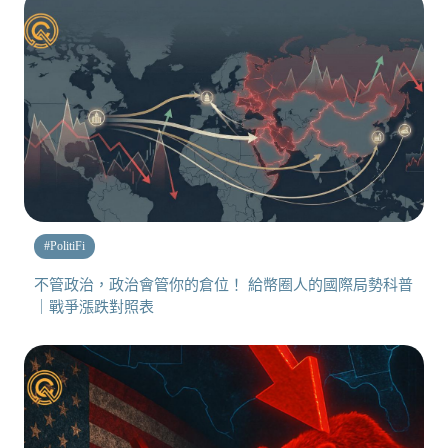
#
PolitiFi
不管政治，政治會管你的倉位！ 給幣圈人的國際局勢科普
｜戰爭漲跌對照表