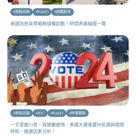
#
熱點話題
#
PolitiFi
#
總體經濟
美國加密貨幣戰略儲備起動！時間表路線圖一覽
#
熱點話題
#
BTC
#
PolitiFi
#
時事觀點
一文掌握川普、賀錦麗選情｜美國大選搖擺州民調與開票
時程、勝選因素分析！