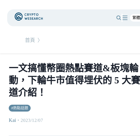
首頁
〉
一文搞懂幣圈熱點賽道&板塊輪
動，下輪牛市值得埋伏的 5 大
道介紹！
#
熱點話題
Kai
・
2023/12/07