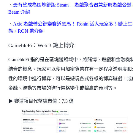
・
最有望成為區塊鏈版 Steam！ 遊戲聚合器兼新興遊戲公鏈
Beam 介紹
・
Axie 遊戲轉公鏈變賽道黑馬！ Ronin 活人玩家多！鏈上生
態、RON 幣介紹
GamebleFi：Web 3 鏈上博弈
GamebleFi 指的是在區塊鏈領域中，將賭博、遊戲和金融機
結合的概念。玩家可以使用加密貨幣在有一定程度透明度和
性的環境中進行博弈，可以是遊玩各式各樣的博弈遊戲，或
金融、運動等市場的進行價格變化或輸贏的預測等。
▶ 賽道項目代幣總市值：7.3 億