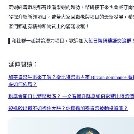
宏觀經濟環境都有逐漸樂觀的趨勢，幣研接下來也會堅守崗
發掘介紹新興項目，或帶大家回顧老牌項目的最新發展，希
者們都能有精神和物質上的滿滿收穫！
▌
和社群一起討論潛力項目，歡迎加入
每日幣研華語交流群
延伸閱讀：
加密貨幣牛市來了嗎？從比特幣市占率 Bitcoin dominance 
來如何佈局？
聯準會開口比特幣就漲？ 一文看懂升降息如何影響比特幣
殺進殺出還不如抱住大餅？你聽過加密貨幣被動投資嗎？