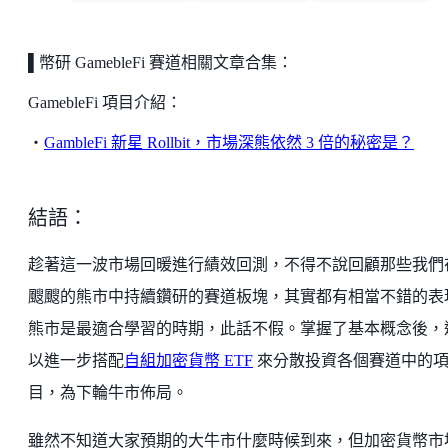
▌
幣研 GamebleFi 賽道相關文章合集：
GamebleFi 項目介紹：
・
GambleFi 新星 Rollbit，市場深熊依然 3 倍的秘密是？
結語：
趁著這一波市場回暖進行績效回測，不得不說回顧那些我們
颼颼的熊市中持續鑽研的賽道板塊，其實都有相當不錯的表
熊市是最適合學習的時期，此話不假。掌握了基本概念後，
以進一步搭配
自組加密貨幣 ETF
來分散投資各個賽道中的
目，為下輪牛市佈局。
雖然不知道大家預期的大牛市什麼時候到來，但加密貨幣市