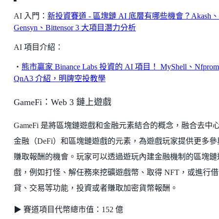
AI 入門：
新投資賽道 - 區塊鏈 AI 底層有哪些機會？Akash、
Gensyn、Bittensor 3 大項目潛力分析
AI 項目介紹：
・
熊市贏家 Binance Labs 投資的 AI 項目！ MyShell、Nfprom
QnA3 介紹，明牌空投教學
GameFi：Web 3 鏈上遊戲
GameFi 是將區塊鏈遊戲和金融元素結合的概念，融合去中
金融（DeFi）和區塊鏈遊戲的元素，為遊戲玩家提供更多參
賺取報酬的機會。玩家可以透過遊玩內建金融機制的區塊鏈
戲，例如打怪、解任務來挖礦遊戲幣、取得 NFT，或進行借
貸、交易等功能，投資或者賺取加密貨幣報酬。
▶ 賽道項目代幣總市值：152 億