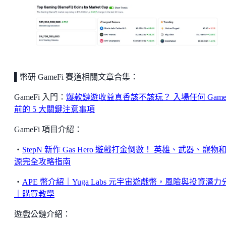
▌
幣研 GameFi 賽道相關文章合集：
GameFi 入門：
爆款鏈遊收益真香該不該玩？ 入場任何 Game
前的 5 大關鍵注意事項
GameFi 項目介紹：
・
StepN 新作 Gas Hero 遊戲打金倒數！ 英雄、武器、寵物
源完全攻略指南
・
APE 幣介紹｜Yuga Labs 元宇宙遊戲幣，風險與投資潛力
｜購買教學
遊戲公鏈介紹：