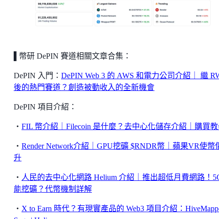
▌
幣研 DePIN 賽道相關文章合集：
DePIN 入門：
DePIN Web 3 的 AWS 和電力公司介紹｜ 繼 R
後的熱門賽道？創造被動收入的全新機會
DePIN 項目介紹：
・
FIL 幣介紹｜Filecoin 是什麼？去中心化儲存介紹｜購買
・
Render Network介紹｜GPU挖礦 $RNDR幣｜蘋果VR使
升
・
人民的去中心化網路 Helium 介紹｜推出超低月費網路！5
能挖礦？代幣機制詳解
・
X to Earn 時代？有現實產品的 Web3 項目介紹：HiveMapper