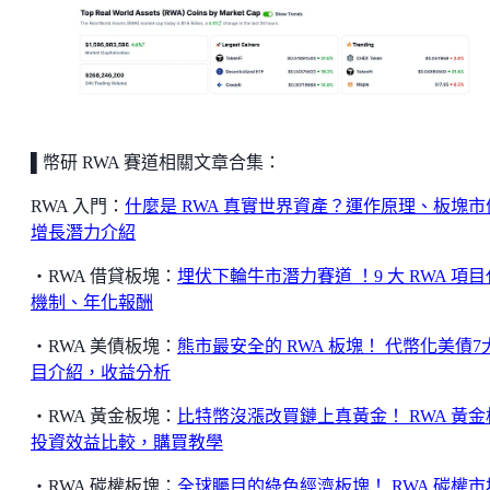
▌
幣研 RWA 賽道相關文章合集：
RWA 入門：
什麼是 RWA 真實世界資產？運作原理、板塊市
增長潛力介紹
・RWA 借貸板塊：
埋伏下輪牛市潛力賽道 ！9 大 RWA 項
機制、年化報酬
・RWA 美債板塊：
熊市最安全的 RWA 板塊！ 代幣化美債7
目介紹，收益分析
・RWA 黃金板塊：
比特幣沒漲改買鏈上真黃金！ RWA 黃金
投資效益比較，購買教學
・RWA 碳權板塊：
全球矚目的綠色經濟板塊！ RWA 碳權市