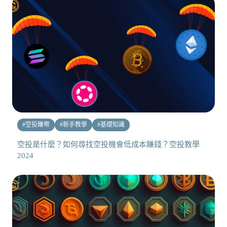
#
空投賺幣
#
新手教學
#
基礎知識
空投是什麼？如何尋找空投機會低成本賺錢？空投教學
2024