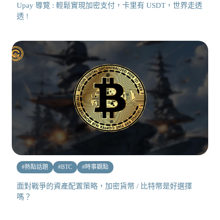
Upay 導覽 : 輕鬆實現加密支付，卡里有 USDT，世界走透
透 !
#
熱點話題
#
BTC
#
時事觀點
面對戰爭的資產配置策略，加密貨幣 / 比特幣是好選擇
嗎？