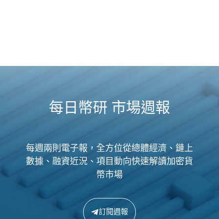
每日幣研 市場週報
每週兩則電子報，全方位從總體經濟、鏈上
數據、融資近況、項目動向快速解讀加密貨
幣市場
訂閱週報