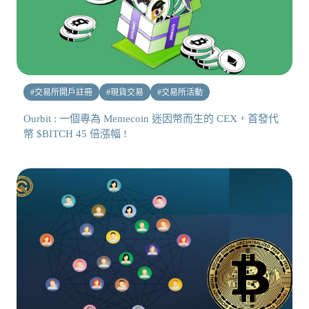
#
交易所開戶註冊
#
現貨交易
#
交易所活動
Ourbit : 一個專為 Memecoin 迷因幣而生的 CEX，首發代
幣 $BITCH 45 倍漲幅 !