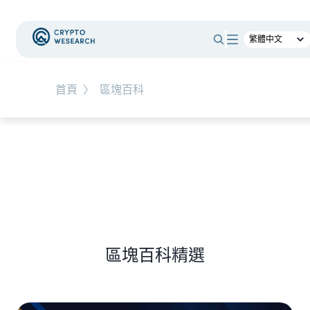
#
總體經濟
#
Corporate Adoption
首頁
〉
區塊百科
NEW EVENT
最新活動
NEW ARTICLES
加密被採用了，為什麼幣價沒有漲？｜採用、收
入與代幣價值捕獲
區塊百科精選