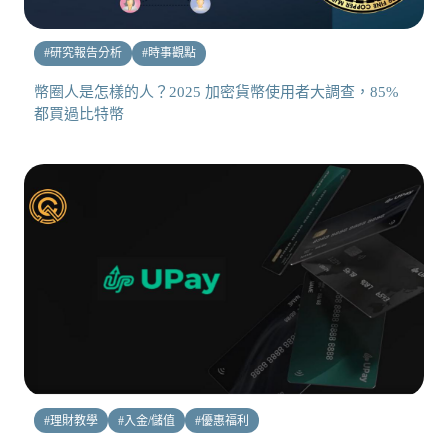
#
研究報告分析
#
時事觀點
幣圈人是怎樣的人？2025 加密貨幣使用者大調查，85%
都買過比特幣
#
理財教學
#
入金/儲值
#
優惠福利