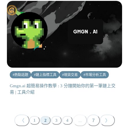
#
熱點話題
#
鏈上指標工具
#
現貨交易
#
市場分析工具
Gmgn.ai 超簡易操作教學 : 3 分鐘開始你的第一筆鏈上交
易 | 工具介紹
〈
...
7
〉
1
2
3
4