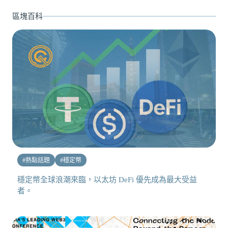
區塊百科
#
熱點話題
#
穩定幣
穩定幣全球浪潮來臨，以太坊 DeFi 優先成為最大受益
者。