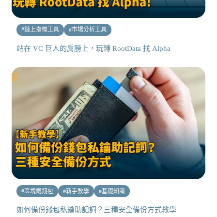
#
鏈上指標工具
#
市場分析工具
站在 VC 巨人的肩膀上，玩轉 RootData 找 Alpha
#
區塊鏈錢包
#
新手教學
#
基礎知識
如何備份錢包私鑰助記詞？三種安全備份方式教學