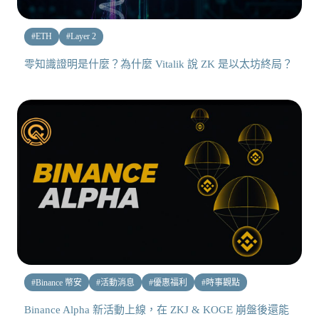
#
ETH
#
Layer 2
零知識證明是什麼？為什麼 Vitalik 說 ZK 是以太坊終局？
#
Binance 幣安
#
活動消息
#
優惠福利
#
時事觀點
Binance Alpha 新活動上線，在 ZKJ & KOGE 崩盤後還能