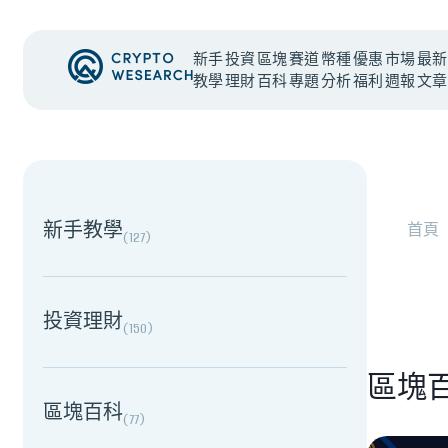
新手
投資
區塊
賽道
幣種
優惠
市場
最新
教學
理財
百科
專題
分析
福利
週報
文章
#
總體經濟
#
Corporate Adoption
NEW EVENT
最新活動
NEW EVENT
最新活動
新手教學
首頁
(
127
)
加密被採用了，為什麼幣價沒有漲？｜採用、收入與
投資理財
(
150
)
區塊
區塊百科
(
77
)