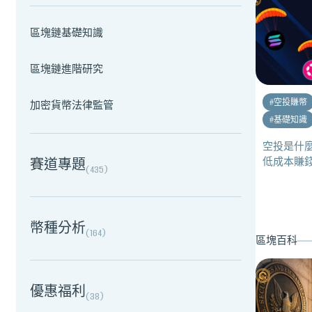
區塊鏈基礎知識
區塊鏈進階研究
#
空投賺幣
加密貨幣法律監管
#
基礎知識
空投是什
低成本賺錢
賽道專題
(
435
)
幣種分析
(
164
)
區塊百科
優惠福利
(
38
)