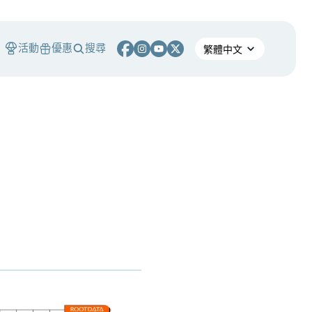
活動
優惠
搜尋
S
NY Mellon 要讓美債交易 24/7 不打烊