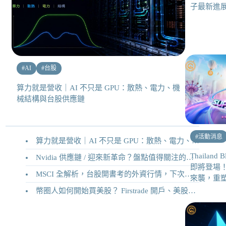
子最新進
#
AI
#
台股
算力就是營收｜AI 不只是 GPU：散熱、電力、機
械結構與台股供應鏈
#
活動消息
算力就是營收｜AI 不只是 GPU：散熱、電力、機械結構與台股供應鏈
Thailand B
Nvidia 供應鏈 / 迎來新革命？盤點值得關注的二十家供應鏈企業
即將登場！「
MSCI 全解析，台股開書考的外資行情，下次調整你準備好了嗎？
來襲，重
幣圈人如何開始買美股？ Firstrade 開戶、美股交易機制完整教學