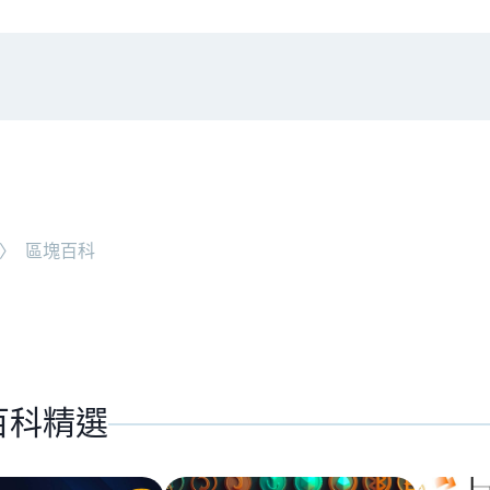
#
RWA
NEW ARTICLE
〉
區塊百科
代幣價值捕獲
全球最大託管銀行入局！ B
百科精選