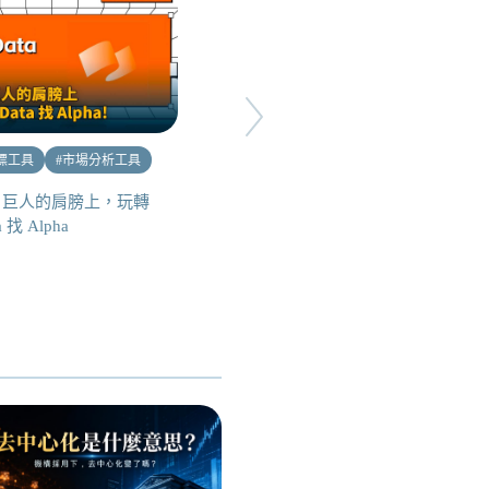
標工具
#
市場分析工具
#
區塊鏈錢包
#
新手教學
#
基礎知識
C 巨人的肩膀上，玩轉
a 找 Alpha
如何備份錢包私鑰助記詞？三種
安全備份方式教學