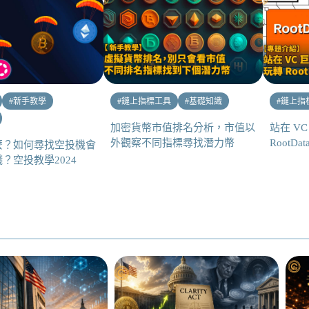
#
新手教學
#
鏈上指標工具
#
基礎知識
#
鏈上指
加密貨幣市值排名分析，市值以
站在 V
外觀察不同指標尋找潛力幣
RootDat
麼？如何尋找空投機會
？空投教學2024