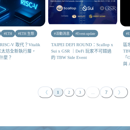
#
ETH
#
ETH 生態
#
活動消息
#
Event-update
#
E
ISC-V 取代？Vitalik
TAIPEI DEFI ROUND：Scallop x
區
以太坊全新執行層，
Sui x GSR ｜DeFi 玩家不可錯過
TB
 是什麼？
的 TBW Side Event
「O
與 
〈
...
7
〉
1
2
3