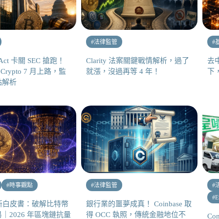
#
法律監管
#
 Act 卡關 SEC 搶跑！
Clarity 法案關鍵戰情解析，過了
去
on Crypto 7 月上路，監
就漲，沒過再等 4 年！
下
點解析
#
時事觀點
#
法律監管
#
#
E
e最新白皮書：破解比特幣
銀行業的噩夢成真！ Coinbase 取
｜2026 年區塊鏈抗量
得 OCC 執照，傳統金融地位不
Co