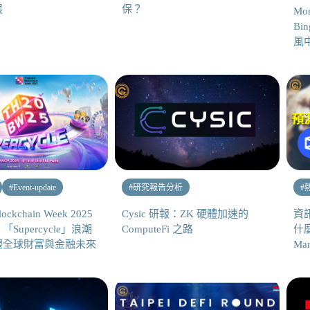
展
保？
Mo
Bin
風
#
Event-update
#
研究報告分析
#
lockchain Week 2025
Cysic 研報：ZK 硬體加速的
資
Supercycle」浪潮
ComputeFi 之路
什麼
塑全球財富與金融未來
Mar