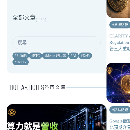
全部文章
(
1860
)
#
法律監管
CLARITY
Regulati
管三大重
#
PolitiFi
#
BTC
#
Meme 迷因幣
#
AI
#
DeFi
#
DePIN
HOT ARTICLES
熱門文章
#
熱點話題
Googl
比預期容易