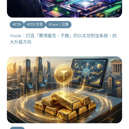
#
ETH
#
ETH 生態
#
Layer 1 公鏈
Vitalik：打造「賽博龐克、不醜」的以太坊附加系統，四
大升級方向