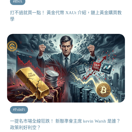
#
RWA
打不過就買一點！ 黃金代幣 XAUt 介紹，鏈上黃金購買教
學
#
PolitiFi
一提名市場全線狂跌！ 新聯準會主席 kevin Warsh 是誰？
政策利好利空？