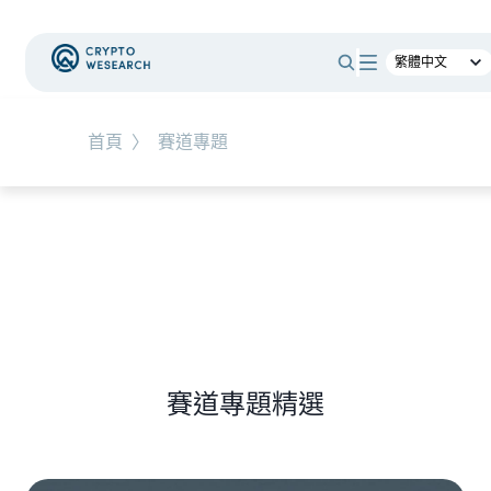
Corporate Adoption
#
RWA
首頁
〉
賽道專題
NEW EVENT
最新活動
NEW ARTICLES
了，為什麼幣價沒有漲？｜採用、收
全球最大託管銀
值捕獲
24/7 不打烊
賽道專題精選