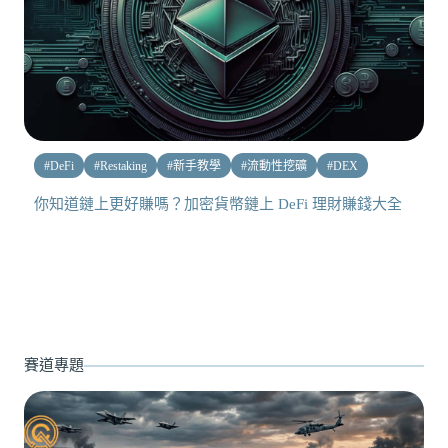
#
DeFi
#
Restaking
#
新手教學
#
流動性挖礦
#
DEX
你知道鏈上更好賺嗎？加密貨幣鏈上 DeFi 理財賺錢大全
賽道專題