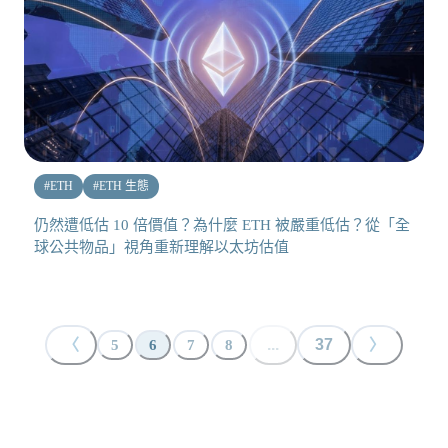
#
ETH
#
ETH 生態
仍然遭低估 10 倍價值？為什麼 ETH 被嚴重低估？從「全
球公共物品」視角重新理解以太坊估值
〈
...
37
〉
5
6
7
8