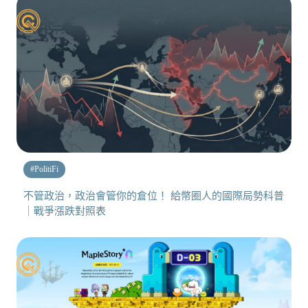
#
PolitiFi
不管政治，政治會管你的倉位！ 給幣圈人的國際局勢科普
｜戰爭漲跌對照表