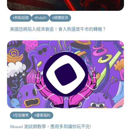
#
熱點話題
#
PolitiFi
#
總體經濟
美國恐將陷入經濟衰退！會入熊還是牛市的轉機？
#
空投賺幣
#
優惠福利
Monad 測試網教學，應用多到讓你玩不完!