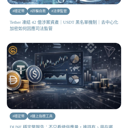
#
穩定幣
#
詐騙自救
#
法律監管
Tether 凍結 42 億涉案資產｜USDT 黑名單機制｜去中心化
加密如何因應司法監管
#
穩定幣
#
鏈上指標工具
DUNE 穩定幣報告：不只看總供應量，誰持有、用在哪