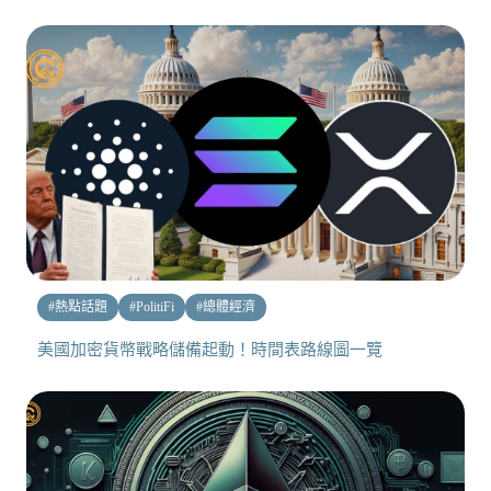
#
熱點話題
#
PolitiFi
#
總體經濟
美國加密貨幣戰略儲備起動！時間表路線圖一覽