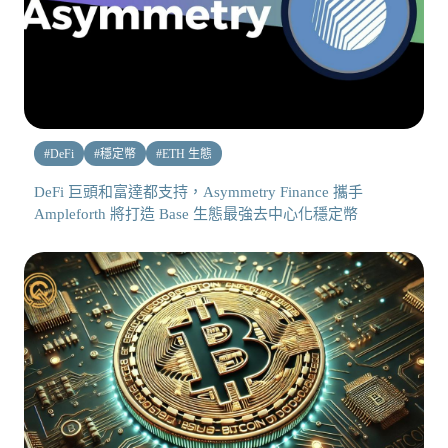
#
DeFi
#
穩定幣
#
ETH 生態
DeFi 巨頭和富達都支持，Asymmetry Finance 攜手
Ampleforth 將打造 Base 生態最強去中心化穩定幣