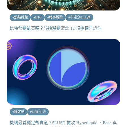
#
熱點話題
#
BTC
#
時事觀點
#
市場分析工具
比特幣還能買嗎？該追漲還清倉 12 項指標告訴你
#
穩定幣
#
ETH 生態
機構最愛穩定幣賽道？$LUSD 搶攻 Hyperliquid 、Base 與