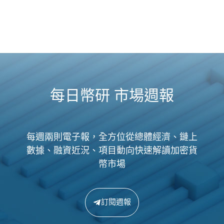
每日幣研 市場週報
每週兩則電子報，全方位從總體經濟、鏈上
數據、融資近況、項目動向快速解讀加密貨
幣市場
訂閱週報