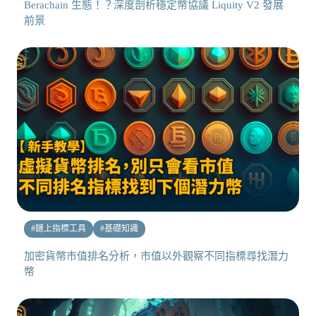
Berachain 生態！？深度剖析穩定幣協議 Liquity V2 發展
前景
#
鏈上指標工具
#
基礎知識
加密貨幣市值排名分析，市值以外觀察不同指標尋找潛力
幣