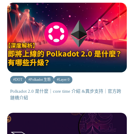
#
DOT
#
Polkadot 生態
#
Layer 0
Polkadot 2.0 是什麼｜core time 介紹 &異步支持｜官方跨
鏈橋介紹