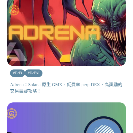
#
DeFi
#
DeFAI
Adrena：Solana 原生 GMX，低費率 perp DEX，高獎勵的
交易競賽攻略！