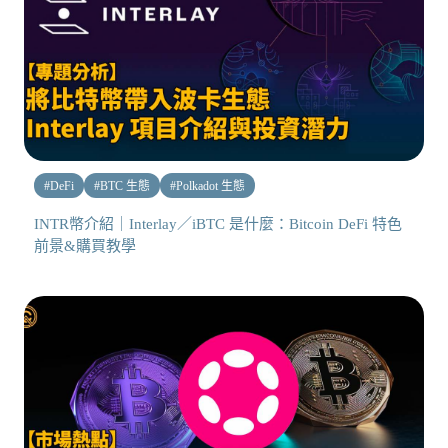
#
DeFi
#
BTC 生態
#
Polkadot 生態
INTR幣介紹｜Interlay／iBTC 是什麼：Bitcoin DeFi 特色
前景&購買教學