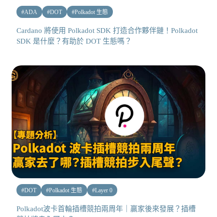
#
ADA
#
DOT
#
Polkadot 生態
Cardano 將使用 Polkadot SDK 打造合作夥伴鏈！Polkadot
SDK 是什麼？有助於 DOT 生態嗎？
#
DOT
#
Polkadot 生態
#
Layer 0
Polkadot波卡首輪插槽競拍兩周年｜贏家後來發展？插槽