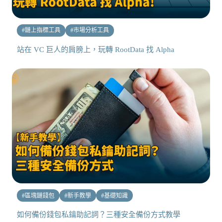
#
鏈上指標工具
#
市場分析工具
站在 VC 巨人的肩膀上，玩轉 RootData 找 Alpha
#
區塊鏈錢包
#
新手教學
#
基礎知識
如何備份錢包私鑰助記詞？三種安全備份方式教學