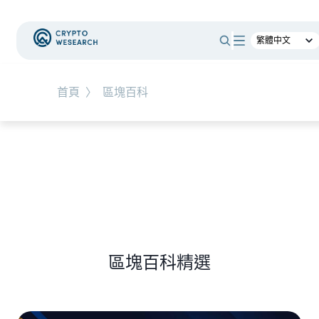
#
RWA
首頁
〉
區塊百科
NEW EVENT
最新活動
NEW ARTICLES
全球最大託管銀行入局！ BNY Mellon 要讓美債交易
24/7 不打烊
區塊百科精選