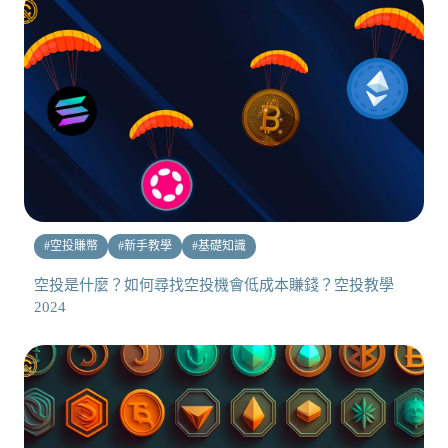
#
空投賺幣
#
新手教學
#
基礎知識
空投是什麼？如何尋找空投機會低成本賺錢？空投教學
2024