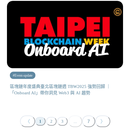
#
Event-update
區塊鏈年度盛典臺北區塊鏈週 TBW2025 強勢回歸 ｜
「Onboard AI」帶你洞見 Web3 與 AI 趨勢
〈
...
7
〉
1
2
3