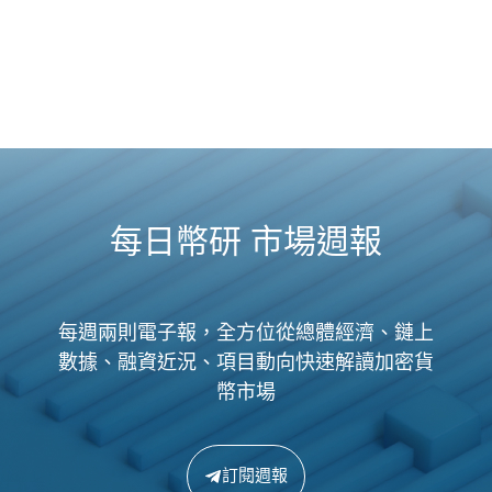
每日幣研 市場週報
每週兩則電子報，全方位從總體經濟、鏈上
數據、融資近況、項目動向快速解讀加密貨
幣市場
訂閱週報