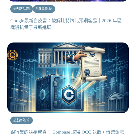
#
熱點話題
#
時事觀點
Google最新白皮書：破解比特幣比預期容易｜2026 年區
塊鏈抗量子最新進展
#
法律監管
銀行業的噩夢成真！ Coinbase 取得 OCC 執照，傳統金融