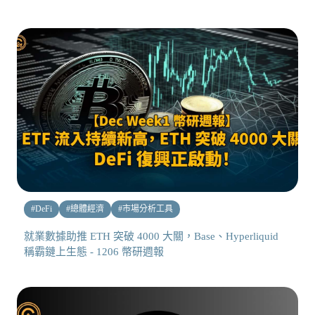
#
DeFi
#
總體經濟
#
市場分析工具
就業數據助推 ETH 突破 4000 大關，Base、Hyperliquid
稱霸鏈上生態 - 1206 幣研週報