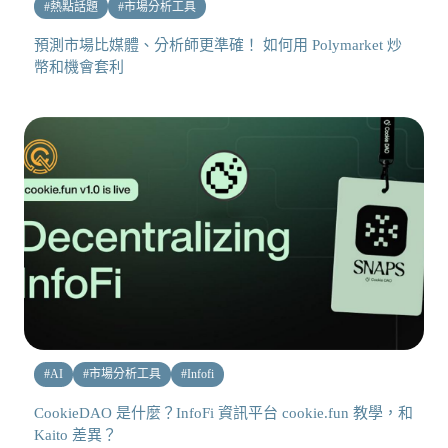
#
熱點話題
#
市場分析工具
預測市場比媒體、分析師更準確！ 如何用 Polymarket 炒
幣和機會套利
#
AI
#
市場分析工具
#
Infofi
CookieDAO 是什麼？InfoFi 資訊平台 cookie.fun 教學，和
Kaito 差異？