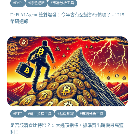
#
DeFi
#
總體經濟
#
市場分析工具
DeFi AI Agent 雙雙爆發！今年會有聖誕節行情嗎？ - 1215
幣研週報
#
BTC
#
鏈上指標工具
#
基礎知識
#
市場分析工具
是否該清倉比特幣？ 5 大逃頂指標，抓準賣出時機最高獲
利！