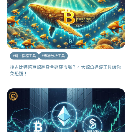
#
鏈上指標工具
#
市場分析工具
遠古比特幣巨鯨翻身會砸穿市場？ 4 大鯨魚追蹤工具讓你
免恐慌！