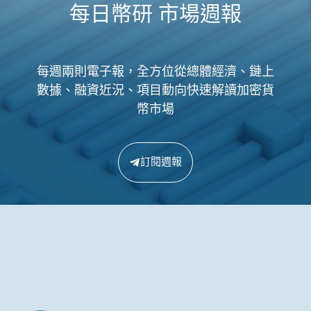
每日幣研 市場週報
每週兩則電子報，全方位從總體經濟、鏈上
數據、融資近況、項目動向快速解讀加密貨
幣市場
訂閱週報