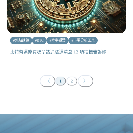
#
熱點話題
#
BTC
#
時事觀點
#
市場分析工具
比特幣還能買嗎？該追漲還清倉 12 項指標告訴你
〈
〉
1
2