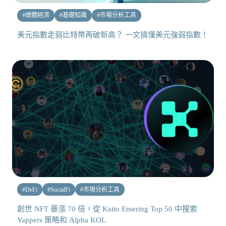
#
總體經濟
#
基礎知識
#
市場分析工具
美元指數走弱比特幣再破新高？ 一文搞懂美元強弱指數！
#
DeFi
#
SocialFi
#
市場分析工具
創世 NFT 暴漲 70 倍，從 Kaito Emering Top 50 中搜索
Yappers 策略和 Alpha KOL