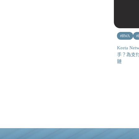
#
RWA
#
Keeta N
手？為支
鏈