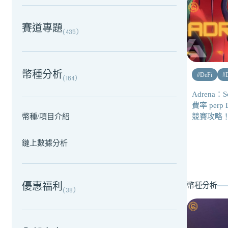
賽道專題
(
435
)
幣種分析
#
DeFi
#
(
164
)
Adrena：
費率 per
幣種/項目介紹
競賽攻略
鏈上數據分析
優惠福利
幣種分析
(
38
)