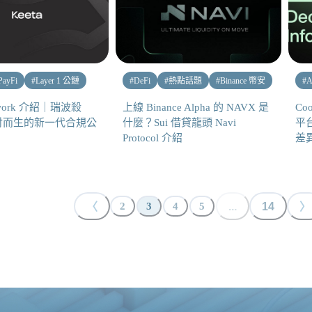
PayFi
#
Layer 1 公鏈
#
DeFi
#
熱點話題
#
Binance 幣安
#
A
etwork 介紹｜瑞波殺
上線 Binance Alpha 的 NAVX 是
Co
付而生的新一代合規公
什麼？Sui 借貸龍頭 Navi
平台
Protocol 介紹
差
〈
...
14
〉
2
3
4
5