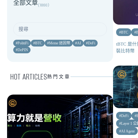
全部文章
(
1860
)
#
BTC
#
#
PolitiFi
#
BTC
#
Meme 迷因幣
#
AI
#
DeFi
tBTC 
#
DePIN
裝比特幣
HOT ARTICLES
熱門文章
#
DeFi
#
#
Layer 1 
#
AI Agent