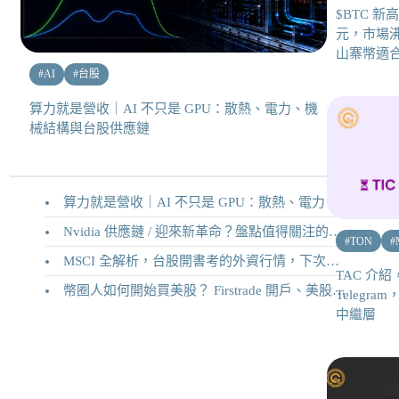
$BTC 新高
元，市場
山寨幣適合
#
AI
#
台股
算力就是營收｜AI 不只是 GPU：散熱、電力、機
械結構與台股供應鏈
算力就是營收｜AI 不只是 GPU：散熱、電力、機械結構與台股供應鏈
Nvidia 供應鏈 / 迎來新革命？盤點值得關注的二十家供應鏈企業
#
TON
#
MSCI 全解析，台股開書考的外資行情，下次調整你準備好了嗎？
TAC 介紹，
幣圈人如何開始買美股？ Firstrade 開戶、美股交易機制完整教學
Telegra
中繼層