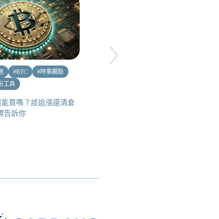
題
#
BTC
#
時事觀點
#
穩定幣
#
ETH 生態
析工具
機構最愛穩定幣賽道？$LUSD
搶攻 Hyperliquid 、Base 與
還能買嗎？該追漲還清倉
Berachain 生態！？深度剖析穩
指標告訴你
定幣協議 Liquity V2 發展前景