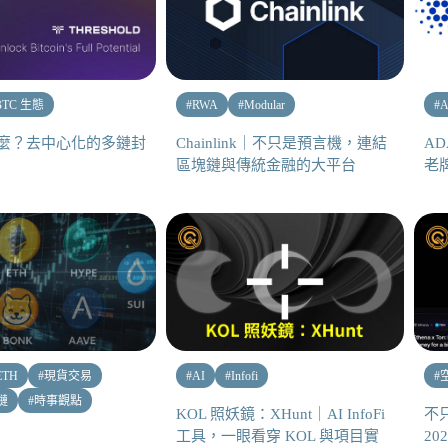
BTC 生態
#
RWA
#
Modular
#
是什麼？去中心化的多鏈封
Chainlink｜不只是預言機，連結
A
區塊鏈與傳統金融的大平台
老牌
ETH
#
現貨交易
#
AI
#
Infofi
#
公鏈
#
時事觀點
KOL 照妖鏡：XHunt｜AI InfoFi
不只
工具，一眼看穿 KOL 與項目實
20