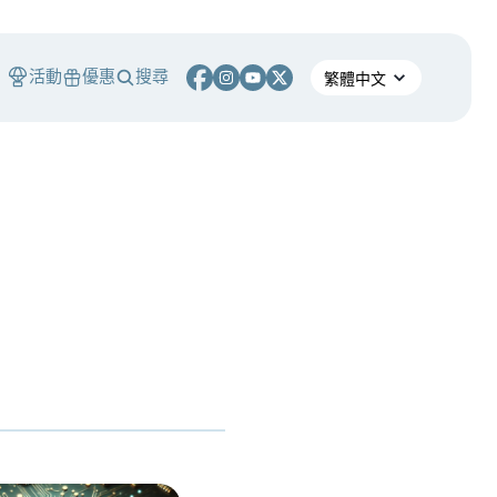
活動
優惠
搜尋
S
熄燈！ 熊市中，誰能在產業淘汰潮中生存？