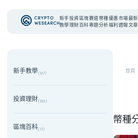
新手
投資
區塊
賽道
幣種
優惠
市場
最新
教學
理財
百科
專題
分析
福利
週報
文章
NEW EVENT
最新活動
NEW EVENT
最新活動
新手教學
首頁
(
127
)
投資理財
(
150
)
幣種
區塊百科
(
77
)