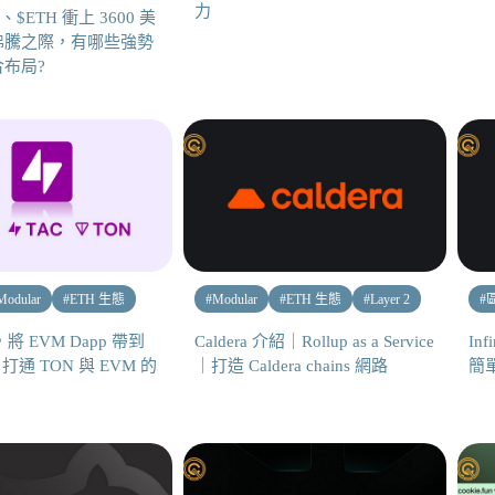
力
、$ETH 衝上 3600 美
沸騰之際，有哪些強勢
布局?
Modular
#
ETH 生態
#
Modular
#
ETH 生態
#
Layer 2
#
將 EVM Dapp 帶到
Caldera 介紹｜Rollup as a Service
In
m，打通 TON 與 EVM 的
｜打造 Caldera chains 網路
簡單