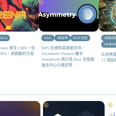
DeFAI
#
DeFi
#
穩定幣
#
ETH 生態
#
熱點話
#
市場分
Solana 原生 GMX，低
DeFi 巨頭和富達都支持，
p DEX，高獎勵的交易
Asymmetry Finance 攜手
比特幣
！
Ampleforth 將打造 Base 生態最
12 項
強去中心化穩定幣