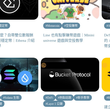
穩定幣
#
Memecoin
#
空投賺幣
#
A
是什麼？自帶雙位數報酬
Line 也有點擊賺幣遊戲｜Minini
De
定幣｜Ethena 介紹
universe 遊戲與空投教學
的 A
學
幣安
#
Solana 生態
#
DeFi
#
熱點話題
#
新手教學
#
R
公鏈
#
Layer 1 公鏈
建立