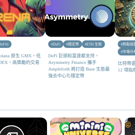
DeFAI
#
DeFi
#
穩定幣
#
ETH 生態
#
熱點話
#
市場分
Solana 原生 GMX，低
DeFi 巨頭和富達都支持，
p DEX，高獎勵的交易
Asymmetry Finance 攜手
比特幣
！
Ampleforth 將打造 Base 生態最
12 項
強去中心化穩定幣