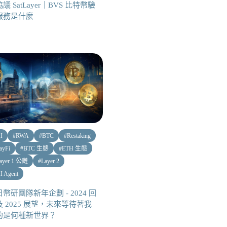
議 SatLayer｜BVS 比特幣驗
服務是什麼
I
#
RWA
#
BTC
#
Restaking
ayFi
#
BTC 生態
#
ETH 生態
ayer 1 公鏈
#
Layer 2
I Agent
幣研團隊新年企劃 - 2024 回
 2025 展望，未來等待著我
的是何種新世界？