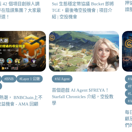
押協
 生態 42 個項目創辦人調
Sui 生態穩定幣協議 Bucket 即將
證
存在陰謀集團？大家最
TGE，最後嚕空投機會 | 項目介
賽道！
紹 | 空投機會
#
BNB
#
Layer 1 公鏈
#
AI Agent
#
A
#
P
首個遊戲 AI Agent $FREYA！
#
L
Starfall Chronicles 介紹，空投教
興熱潮， BNBChain上不
#
A
學
機會 - AMA 回顧
每日
顧及
們