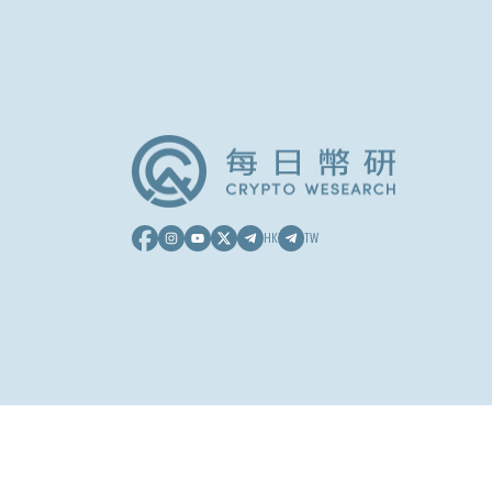
HK
TW