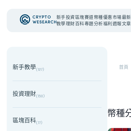
新手
投資
區塊
賽道
幣種
優惠
市場
最新
教學
理財
百科
專題
分析
福利
週報
文章
#
新手教學
#
基礎知識
#
TW-Stocks
NEW EVENT
最新活動
NEW EVENT
最新活動
新手教學
首頁
(
127
)
上市櫃公司財報怎麼看？一句話搞懂四大財務報表
投資理財
(
150
)
幣種
區塊百科
(
77
)