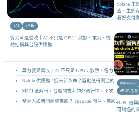
Solana
查，生態
看好支付
#
AI
#
台股
算力就是營收｜AI 不只是 GPU：散熱、電力、機
械結構與台股供應鏈
算力就是營收｜AI 不只是 GPU：散熱、電力、機械結構與台股供應鏈
Nvidia 供應鏈 / 迎來新革命？盤點值得關注的二十家供應鏈企業
#
Memecoin
MSCI 全解析，台股開書考的外資行情，下次調整你準備好了嗎？
#
BNB 生態
幣圈人如何開始買美股？ Firstrade 開戶、美股交易機制完整教學
DeFi 復
可錯過的收益