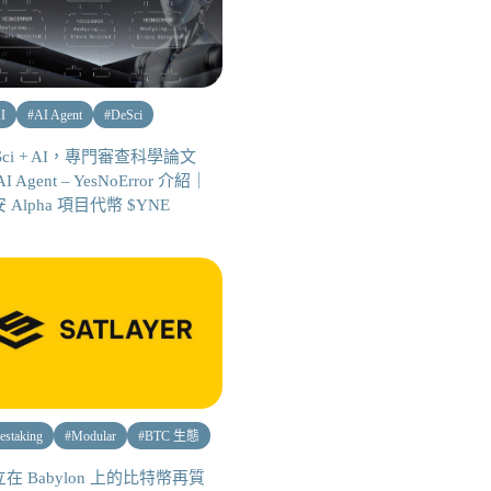
I
#
AI Agent
#
DeSci
Sci + AI，專門審查科學論文
I Agent – YesNoError 介紹｜
 Alpha 項目代幣 $YNE
estaking
#
Modular
#
BTC 生態
在 Babylon 上的比特幣再質