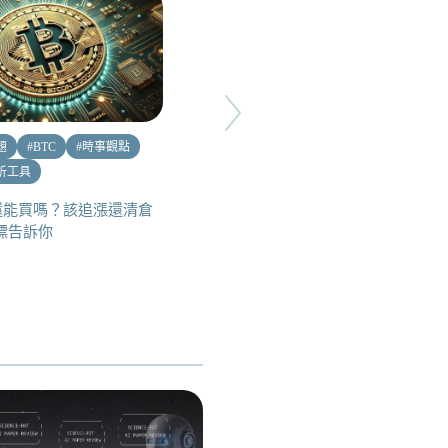
題
#
BTC
#
時事觀點
#
穩定幣
#
ETH 生態
析工具
機構最愛穩定幣賽道？$LUSD
搶攻 Hyperliquid 、Base 與
還能買嗎？該追漲還清倉
Berachain 生態！？深度剖析穩
指標告訴你
定幣協議 Liquity V2 發展前景