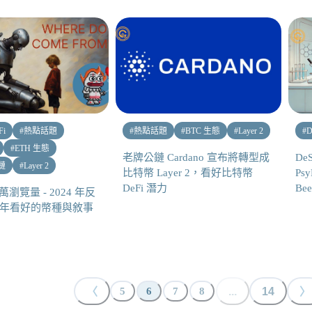
Fi
#
熱點話題
#
熱點話題
#
BTC 生態
#
Layer 2
#
D
#
ETH 生態
老牌公鏈 Cardano 宣布將轉型成
De
公鏈
#
Layer 2
比特幣 Layer 2，看好比特幣
Ps
DeFi 潛力
Be
萬瀏覽量 - 2024 年反
25 年看好的幣種與敘事
〈
...
14
〉
5
6
7
8