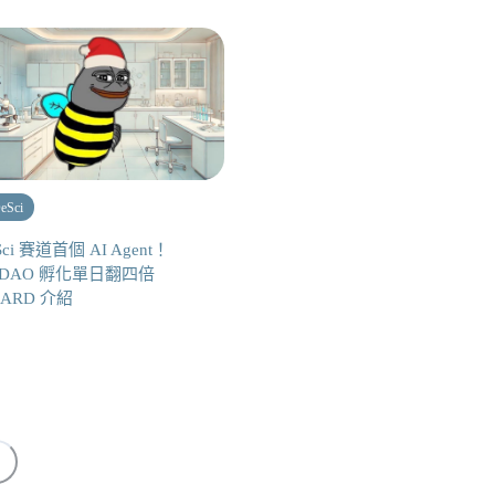
eSci
Sci 賽道首個 AI Agent！
yDAO 孵化單日翻四倍
eARD 介紹