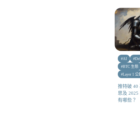
#
AI
#
De
#
BTC 生態
#
Layer 1 
推特破 40 
思及 20
有哪些？