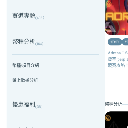
賽道專題
(
435
)
幣種分析
#
DeFi
#
(
164
)
Adrena：
費率 per
幣種/項目介紹
競賽攻略
鏈上數據分析
優惠福利
幣種分析
(
38
)