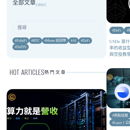
全部文章
(
1860
)
#
DeFi
#
#
PolitiFi
#
BTC
#
Meme 迷因幣
#
AI
#
DeFi
USDe 
#
DePIN
率的收益型穩
與空投教
HOT ARTICLES
熱門文章
#
熱點話題
#
Layer 1 