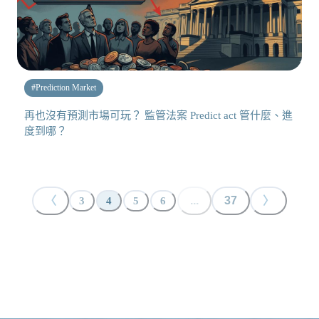
#
Prediction Market
再也沒有預測市場可玩？ 監管法案 Predict act 管什麼、進
度到哪？
〈
...
37
〉
3
4
5
6