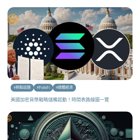
#
熱點話題
#
PolitiFi
#
總體經濟
美國加密貨幣戰略儲備起動！時間表路線圖一覽