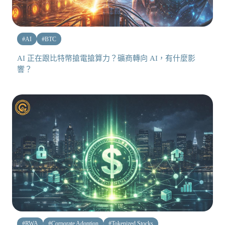
#
AI
#
BTC
AI 正在跟比特幣搶電搶算力？礦商轉向 AI，有什麼影
響？
#
RWA
#
Corporate Adoption
#
Tokenized Stocks