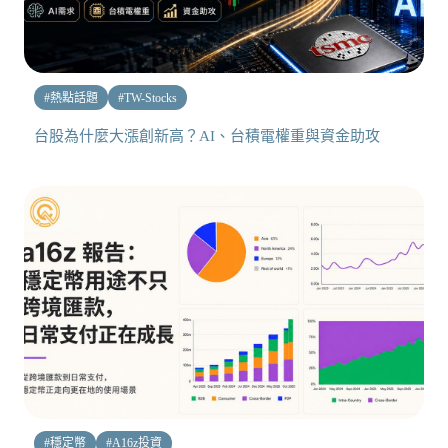
#
熱點話題
#
TW-Stocks
台股為什麼大漲創新高？AI、台積電權重與資金助攻
#
穩定幣
#
A16z投資