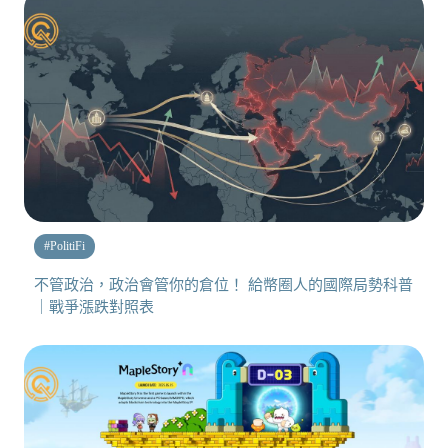
#
PolitiFi
不管政治，政治會管你的倉位！ 給幣圈人的國際局勢科普
｜戰爭漲跌對照表