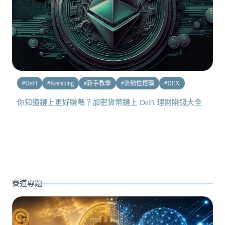
#
DeFi
#
Restaking
#
新手教學
#
流動性挖礦
#
DEX
你知道鏈上更好賺嗎？加密貨幣鏈上 DeFi 理財賺錢大全
賽道專題