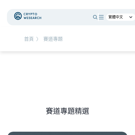
#
新手教學
#
基礎知識
#
TW-Stocks
首頁
〉
賽道專題
NEW EVENT
最新活動
NEW ARTICLES
上市櫃公司財報怎麼看？一句話搞懂四大財務報
表
賽道專題精選