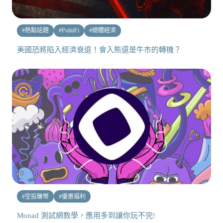
#
熱點話題
#
PolitiFi
#
總體經濟
美國恐將陷入經濟衰退！會入熊還是牛市的轉機？
#
空投賺幣
#
優惠福利
Monad 測試網教學，應用多到讓你玩不完!