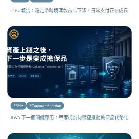
a16z 報告：穩定幣跨境匯款占比下降，日常支付正在成長
#
RWA
#
Corporate Adoption
RWA 下一個關鍵應用：華爾街為何積極推動擔保品代幣化