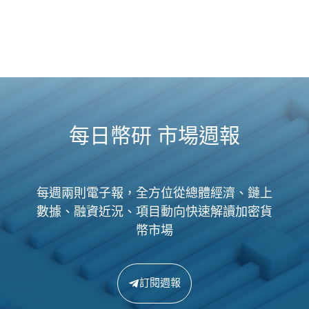
每日幣研 市場週報
每週兩則電子報，全方位從總體經濟、鏈上
數據、融資近況、項目動向快速解讀加密貨
幣市場
訂閱週報