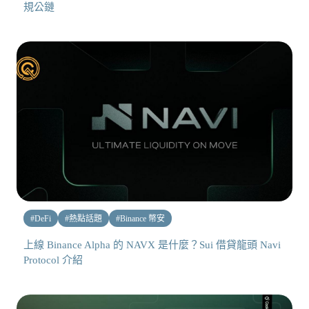
規公鏈
#
DeFi
#
熱點話題
#
Binance 幣安
上線 Binance Alpha 的 NAVX 是什麼？Sui 借貸龍頭 Navi
Protocol 介紹