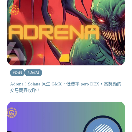
#
DeFi
#
DeFAI
Adrena：Solana 原生 GMX，低費率 perp DEX，高獎勵的
交易競賽攻略！