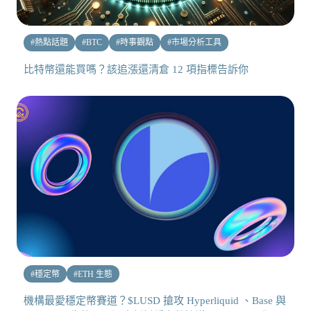
#
熱點話題
#
BTC
#
時事觀點
#
市場分析工具
比特幣還能買嗎？該追漲還清倉 12 項指標告訴你
#
穩定幣
#
ETH 生態
機構最愛穩定幣賽道？$LUSD 搶攻 Hyperliquid 、Base 與