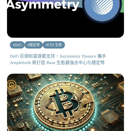
#
DeFi
#
穩定幣
#
ETH 生態
DeFi 巨頭和富達都支持，Asymmetry Finance 攜手
Ampleforth 將打造 Base 生態最強去中心化穩定幣