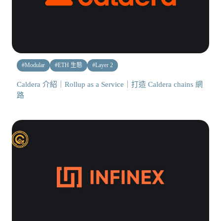
#
Modular
#
ETH 生態
#
Layer 2
Caldera 介紹｜Rollup as a Service｜打造 Caldera chains 網
路