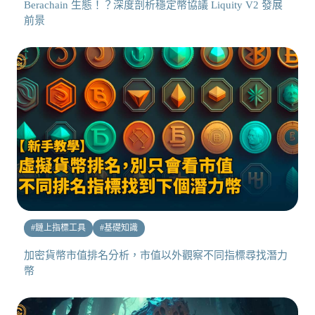
Berachain 生態！？深度剖析穩定幣協議 Liquity V2 發展
前景
#
鏈上指標工具
#
基礎知識
加密貨幣市值排名分析，市值以外觀察不同指標尋找潛力
幣