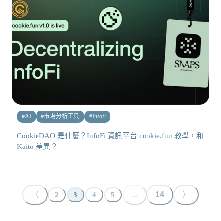
#
AI
#
市場分析工具
#
Infofi
CookieDAO 是什麼？InfoFi 資訊平台 cookie.fun 教學，和
Kaito 差異？
〈
...
14
〉
2
3
4
5