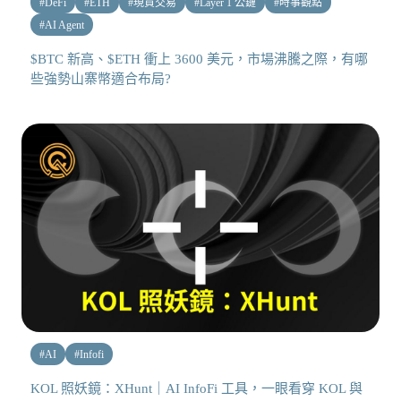
#
DeFi
#
ETH
#
現貨交易
#
Layer 1 公鏈
#
時事觀點
#
AI Agent
$BTC 新高、$ETH 衝上 3600 美元，市場沸騰之際，有哪
些強勢山寨幣適合布局?
#
AI
#
Infofi
KOL 照妖鏡：XHunt｜AI InfoFi 工具，一眼看穿 KOL 與