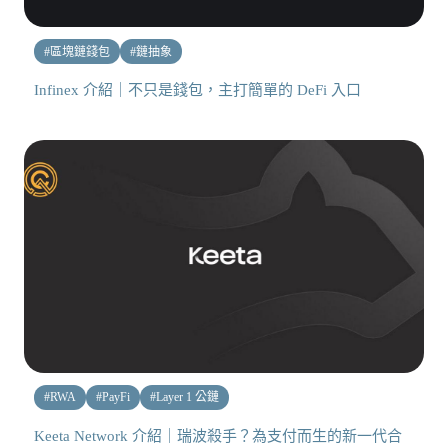
#
區塊鏈錢包
#
鏈抽象
Infinex 介紹｜不只是錢包，主打簡單的 DeFi 入口
#
RWA
#
PayFi
#
Layer 1 公鏈
Keeta Network 介紹｜瑞波殺手？為支付而生的新一代合