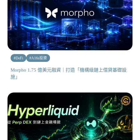
#
DeFi
#
A16z投資
Morpho 1.75 億美元融資｜打造「機構級鏈上借貸基礎設
施」