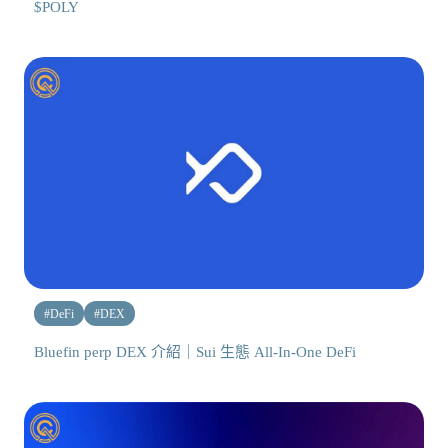
$POLY
#
DeFi
#
DEX
Bluefin perp DEX 介紹｜Sui 生態 All-In-One DeFi