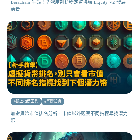
Berachain 生態！？深度剖析穩定幣協議 Liquity V2 發展
前景
#
鏈上指標工具
#
基礎知識
加密貨幣市值排名分析，市值以外觀察不同指標尋找潛力
幣