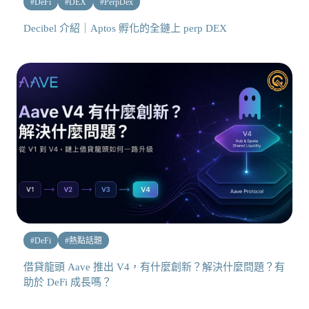
#
DeFi
#
DEX
#
PerpDex
Decibel 介紹｜Aptos 孵化的全鏈上 perp DEX
#
DeFi
#
熱點話題
借貸龍頭 Aave 推出 V4，有什麼創新？解決什麼問題？有
助於 DeFi 成長嗎？