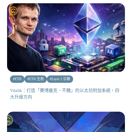
#
ETH
#
ETH 生態
#
Layer 1 公鏈
Vitalik：打造「賽博龐克、不醜」的以太坊附加系統，四
大升級方向