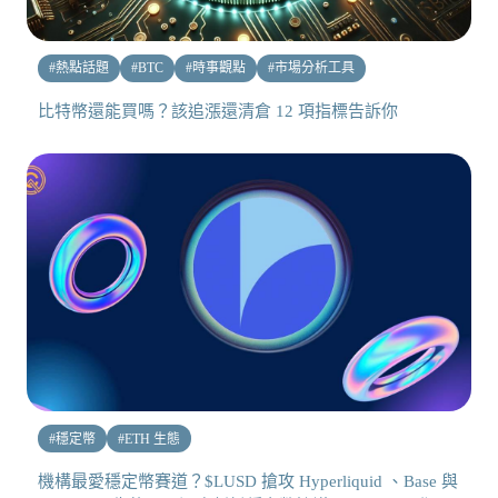
#
熱點話題
#
BTC
#
時事觀點
#
市場分析工具
比特幣還能買嗎？該追漲還清倉 12 項指標告訴你
#
穩定幣
#
ETH 生態
機構最愛穩定幣賽道？$LUSD 搶攻 Hyperliquid 、Base 與