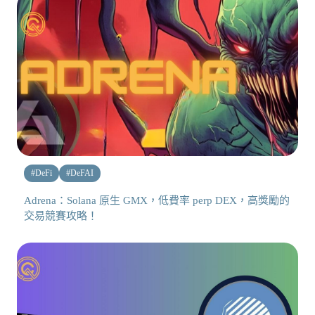
#
DeFi
#
DeFAI
Adrena：Solana 原生 GMX，低費率 perp DEX，高獎勵的
交易競賽攻略！