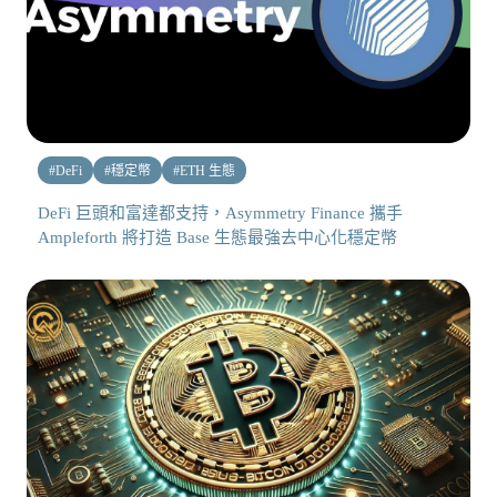
#
DeFi
#
穩定幣
#
ETH 生態
DeFi 巨頭和富達都支持，Asymmetry Finance 攜手
Ampleforth 將打造 Base 生態最強去中心化穩定幣