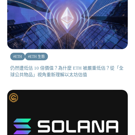
#
ETH
#
ETH 生態
仍然遭低估 10 倍價值？為什麼 ETH 被嚴重低估？從「全
球公共物品」視角重新理解以太坊估值