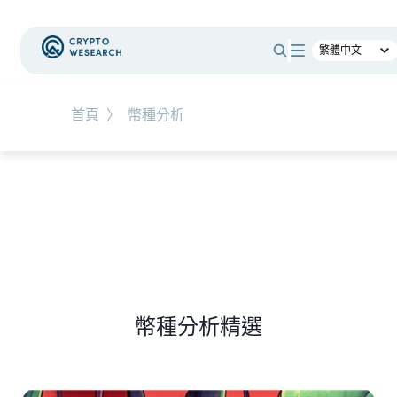
#
時事觀點
首頁
〉
幣種分析
NEW EVENT
最新活動
NEW ARTICLES
老牌交易所 BitMEX 熄燈！ 熊市中，誰能在產業淘
汰潮中生存？
幣種分析精選