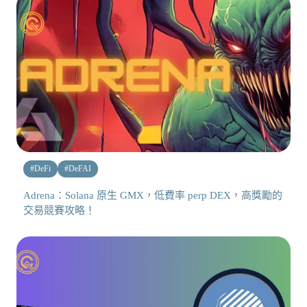
#
DeFi
#
DeFAI
Adrena：Solana 原生 GMX，低費率 perp DEX，高獎勵的
交易競賽攻略！