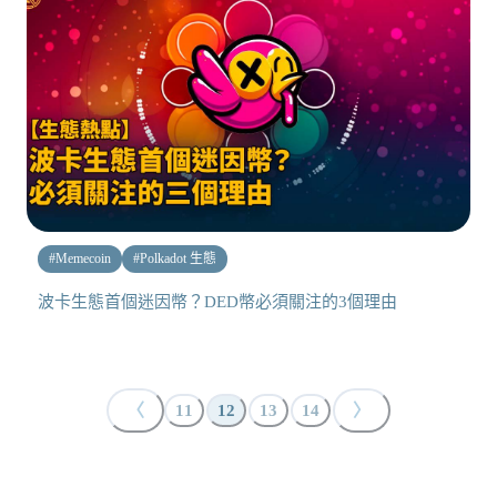
#
Memecoin
#
Polkadot 生態
波卡生態首個迷因幣？DED幣必須關注的3個理由
〈
〉
11
12
13
14