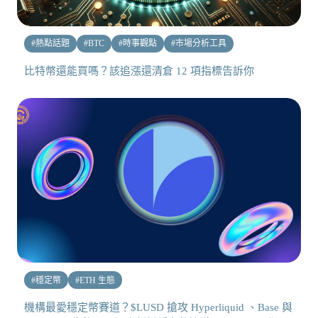
#
熱點話題
#
BTC
#
時事觀點
#
市場分析工具
比特幣還能買嗎？該追漲還清倉 12 項指標告訴你
#
穩定幣
#
ETH 生態
機構最愛穩定幣賽道？$LUSD 搶攻 Hyperliquid 、Base 與