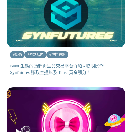
#
DeFi
#
熱點話題
#
空投賺幣
Blast 生態的頭部衍生品交易平台介紹 - 聰明操作
Synfutures 賺取空投以及 Blast 黃金積分！