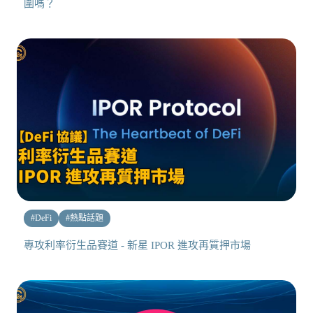
圍嗎？
#
DeFi
#
熱點話題
專攻利率衍生品賽道 - 新星 IPOR 進攻再質押市場