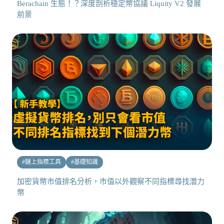
Berachain 生態！？深度剖析穩定幣協議 Liquity V2 發展
前景
#
鏈上指標工具
#
基礎知識
加密貨幣市值排名分析，市值以外觀察不同指標尋找潛力
幣