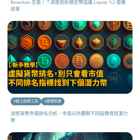
Berachain 生態！？深度剖析穩定幣協議 Liquity V2 發展
前景
#
鏈上指標工具
#
基礎知識
加密貨幣市值排名分析，市值以外觀察不同指標尋找潛力
幣