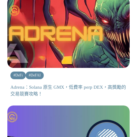
#
DeFi
#
DeFAI
Adrena：Solana 原生 GMX，低費率 perp DEX，高獎勵的
交易競賽攻略！