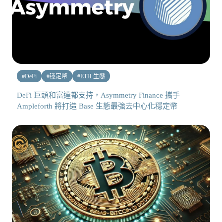
#
DeFi
#
穩定幣
#
ETH 生態
DeFi 巨頭和富達都支持，Asymmetry Finance 攜手
Ampleforth 將打造 Base 生態最強去中心化穩定幣