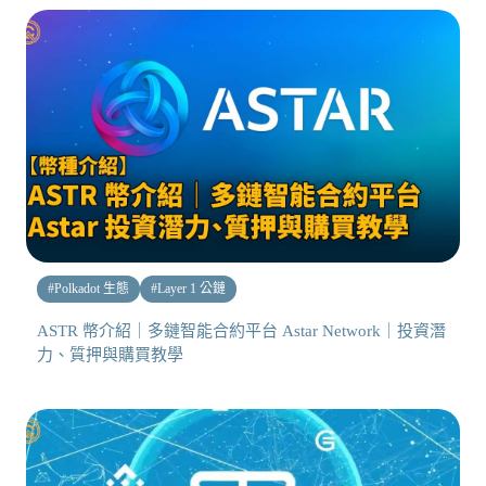
#
Polkadot 生態
#
Layer 1 公鏈
ASTR 幣介紹｜多鏈智能合約平台 Astar Network｜投資潛
力、質押與購買教學