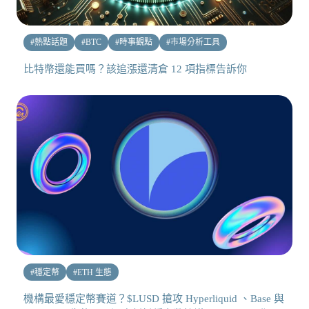
#
熱點話題
#
BTC
#
時事觀點
#
市場分析工具
比特幣還能買嗎？該追漲還清倉 12 項指標告訴你
#
穩定幣
#
ETH 生態
機構最愛穩定幣賽道？$LUSD 搶攻 Hyperliquid 、Base 與