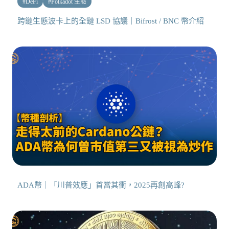
#
DeFi
#
Polkadot 生態
跨鏈生態波卡上的全鏈 LSD 協議｜Bifrost / BNC 幣介紹
ADA幣｜「川普效應」首當其衝，2025再創高峰?